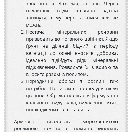
зволоження. Зокрема, легкою. Через
надлишок води рослина здатна
загинути, тому перестаратися теж не
можна.
Нестача мінеральних речовин
призводить до поганого цвітіння. Якщо
ґрунт на ділянці бідний, з періоду
вегетації до осені вносите добрива.
Ідеально підійдуть рідкі мінеральні
підживлення. Розводьте їх із водою та
вносите разом із поливом.
Періодичне обрізання рослин теж
потрібне. Починайте процедури після
цвітіння. Обрізка полягає у формуванні
красивого виду куща, видаленні сухих,
пошкоджених гілок та листя.
Армерію вважають морозостійкою
рослиною, тож вона спокійно виносить