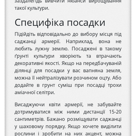
заздалегідь вивчити нюанси вирощування
такої культури.
Специфіка посадки
Підійдіть відповідально до вибору місця під
саджанці армерії. Наприклад, вона не
любить лужну землю. Посаджені в такому
ґрунті культури хворіють та втрачають
декоративні якості. Якщо на передбачуваній
ділянці для посадки у вас вапняна земля,
можна її нейтралізувати розчином оцту. Або
додайте в грунт суміш при посадці трохи
аміачної селітри.
Висаджуючи квіти армерії, не забувайте
дотримуватися між ними дистанції 15-20
сантиметрів. Бажано розміщувати саджанці
у шаховому порядку. Якщо хочете виділити
рослини і зробити на них акцент, можна