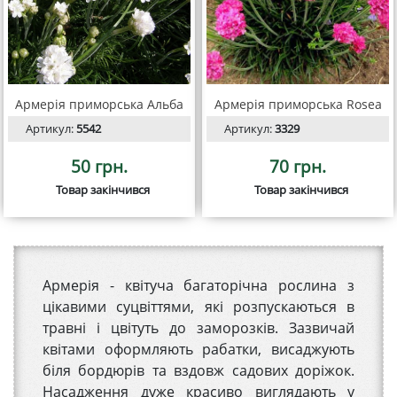
Армерія приморська Альба
Армерія приморська Rosea
Артикул:
5542
Артикул:
3329
50 грн.
70 грн.
Товар закінчився
Товар закінчився
Армерія - квітуча багаторічна рослина з
цікавими суцвіттями, які розпускаються в
травні і цвітуть до заморозків. Зазвичай
квітами оформляють рабатки, висаджують
біля бордюрів та вздовж садових доріжок.
Насадження дуже красиво виглядають у