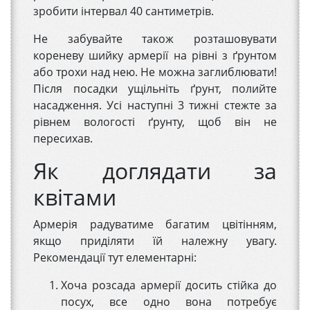
зробити інтервал 40 сантиметрів.
Не забувайте також розташовувати
кореневу шийку армерії на рівні з ґрунтом
або трохи над нею. Не можна заглиблювати!
Після посадки ущільніть ґрунт, полийте
насадження. Усі наступні 3 тижні стежте за
рівнем вологості ґрунту, щоб він не
пересихав.
Як доглядати за
квітами
Армерія радуватиме багатим цвітінням,
якщо приділяти їй належну увагу.
Рекомендації тут елементарні:
Хоча розсада армерії досить стійка до
посух, все одно вона потребує