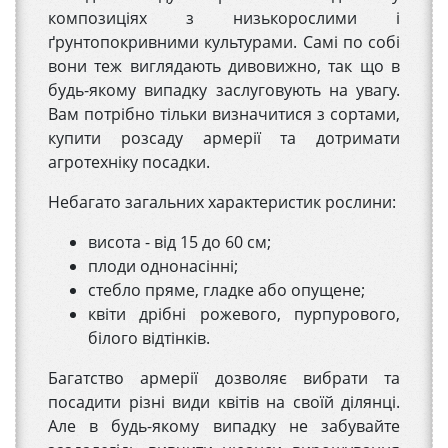
композиціях з низькорослими і
ґрунтопокривними культурами. Самі по собі
вони теж виглядають дивовижно, так що в
будь-якому випадку заслуговують на увагу.
Вам потрібно тільки визначитися з сортами,
купити розсаду армерії та дотримати
агротехніку посадки.
Небагато загальних характеристик рослини:
висота - від 15 до 60 см;
плоди однонасінні;
стебло пряме, гладке або опущене;
квіти дрібні рожевого, пурпурового,
білого відтінків.
Багатство армерії дозволяє вибрати та
посадити різні види квітів на своїй ділянці.
Але в будь-якому випадку не забувайте