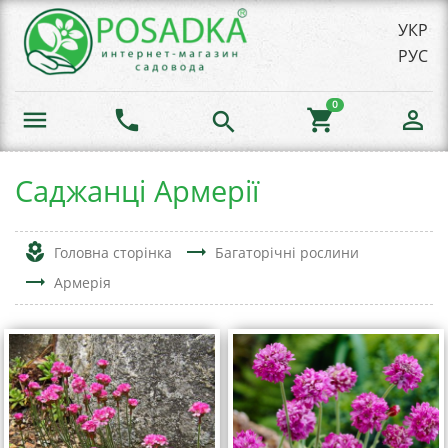
УКР
РУС
0
menu
phone
shopping_cart
person_outline
search
Саджанці Армерії
local_florist
trending_flat
Головна сторінка
Багаторічні рослини
trending_flat
Армерія