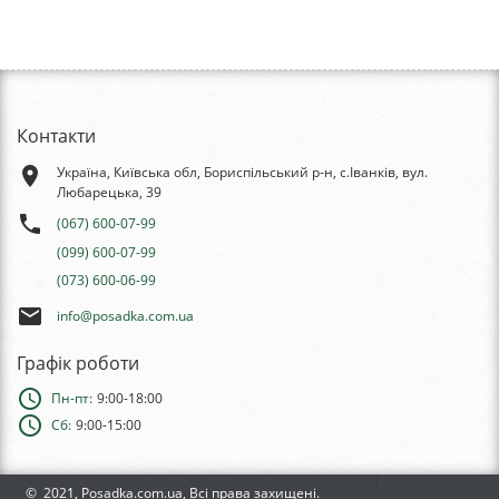
Контакти
place
Україна, Київська обл, Бориспільський р-н, с.Іванків, вул.
Любарецька, 39
phone
(067) 600-07-99
(099) 600-07-99
(073) 600-06-99
email
info@posadka.com.ua
Графік роботи
schedule
Пн-пт:
9:00-18:00
schedule
Сб:
9:00-15:00
© 2021, Posadka.com.ua, Всі права захищені.