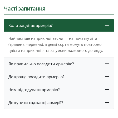
Часті запитання
Коли зацвітає армерія?
Найчастіше наприкінці весни — на початку літа
(травень–червень), а деякі сорти можуть повторно
цвісти наприкінці літа за умови належного догляду.
Як правильно посадити армерію?
Де краще посадити армерію?
Чим підгодувати армерію?
Де купити саджанці армерії?