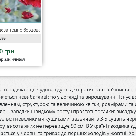
дова темно бордова
599
0 грн.
ар закінчився
а гвоздика – це чудова і дуже декоративна трав'яниста ро
няється невибагливістю у догляді та вирощуванні. Існує в
вленням, структурою та величиною квітки, розмірами та 
ярні завдяки швидкому росту і простоті посадки: висадж
ється невеликими кущиками, зазвичай із 3-5 суцвіть чер
ру, висота яких не перевищує 50 см. В Україні гвоздика з
ається у червні та триває до перших холодів у жовтні. 