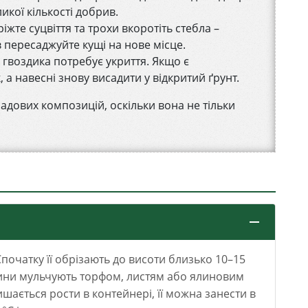
икої кількості добрив.
ріжте суцвіття та трохи вкоротіть стебла –
в пересаджуйте кущі на нове місце.
, гвоздика потребує укриття. Якщо є
а навесні знову висадити у відкритий ґрунт.
адових композицій, оскільки вона не тільки
Спочатку її обрізають до висоти близько 10–15
лини мульчують торфом, листям або ялиновим
шається рости в контейнері, її можна занести в