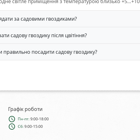
дне світле приміщення з температурою близько +5…+10 
ядати за садовими гвоздиками?
зати садову гвоздику після цвітіння?
ли правильно посадити садову гвоздику?
Графік роботи
schedule
Пн-пт:
9:00-18:00
schedule
Сб:
9:00-15:00