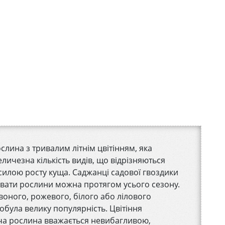
слина з тривалим літнім цвітінням, яка
еличезна кількість видів, що відрізняються
силою росту куща. Саджанці садової гвоздики
увати рослини можна протягом усього сезону.
воного, рожевого, білого або лілового
добула велику популярність. Цвітіння
Хоча рослина вважається невибагливою,