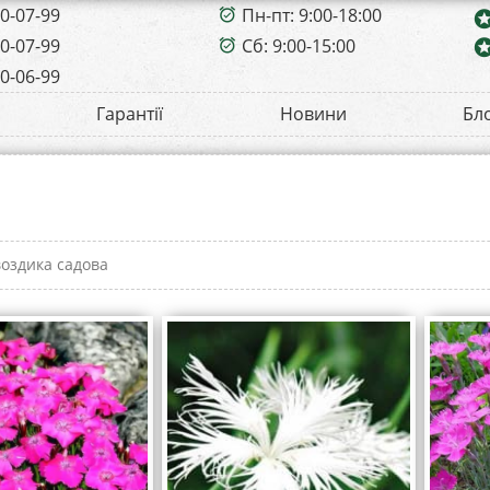
00-07-99
Пн-пт: 9:00-18:00
alarm_on
sta
00-07-99
Сб: 9:00-15:00
sta
alarm_on
00-06-99
Гарантії
Новини
Бл
воздика садова