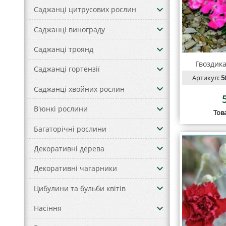
keyboard_arrow_down
Саджанці цитрусових рослин
keyboard_arrow_down
Саджанці винограду
keyboard_arrow_down
Саджанці троянд
Гвоздик
keyboard_arrow_down
Саджанці гортензії
Артикул:
5
keyboard_arrow_down
Саджанці хвойних рослин
keyboard_arrow_down
В'юнкі рослини
Тов
keyboard_arrow_down
Багаторічні рослини
keyboard_arrow_down
Декоративні дерева
keyboard_arrow_down
Декоративні чагарники
keyboard_arrow_down
Цибулини та бульби квітів
keyboard_arrow_down
Насіння