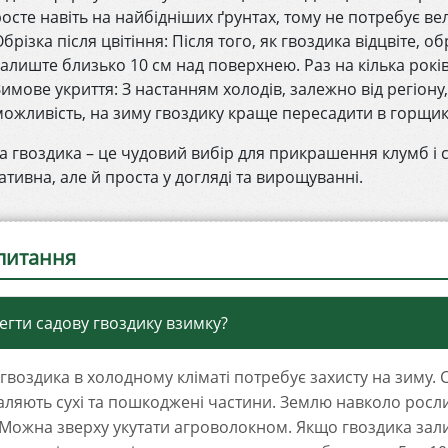
осте навіть на найбідніших ґрунтах, тому не потребує вел
брізка після цвітіння: Після того, як гвоздика відцвіте, об
залиште близько 10 см над поверхнею. Раз на кілька рокі
Зимове укриття: З настанням холодів, залежно від регіону
можливість, на зиму гвоздику краще пересадити в горщик, 
а гвоздика – це чудовий вибір для прикрашення клумб і с
ативна, але й проста у догляді та вирощуванні.
апитання
егти садову гвоздику взимку?
гвоздика в холодному кліматі потребує захисту на зиму. 
аляють сухі та пошкоджені частини. Землю навколо рос
 Можна зверху укутати агроволокном. Якщо гвоздика зали