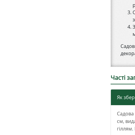
р
О
Садов
декор
Часті з
Як збер
Садова 
см, вид
гіллям.