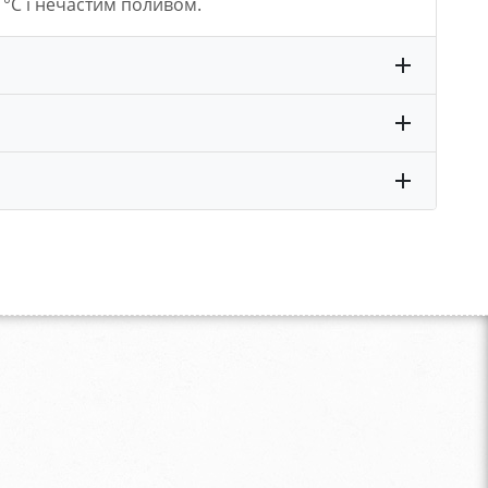
°C і нечастим поливом.