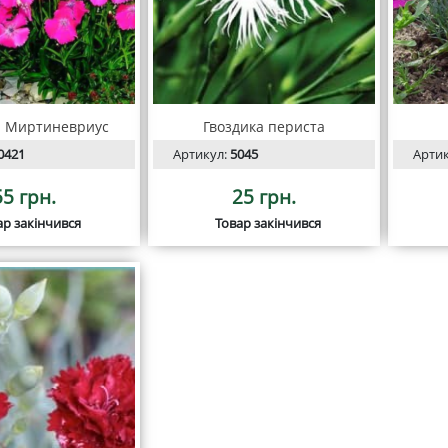
а Миртиневриус
Гвоздика периста
0421
Артикул:
5045
Арти
55 грн.
25 грн.
ар закінчився
Товар закінчився