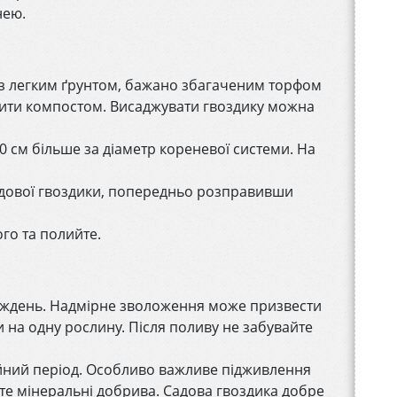
нею.
у з легким ґрунтом, бажано збагаченим торфом
брити компостом. Висаджувати гвоздику можна
0 см більше за діаметр кореневої системи. На
садової гвоздики, попередньо розправивши
го та полийте.
тиждень. Надмірне зволоження може призвести
и на одну рослину. Після поливу не забувайте
ійний період. Особливо важливе підживлення
йте мінеральні добрива. Садова гвоздика добре