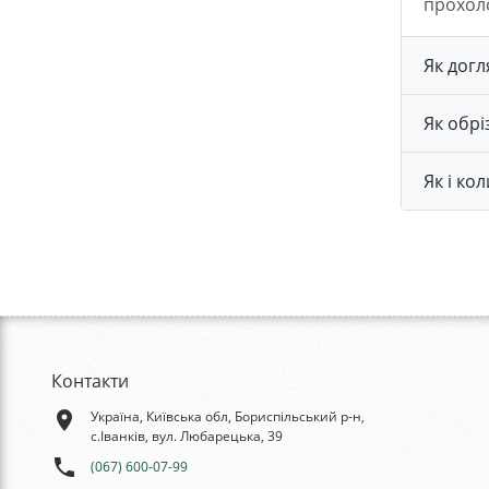
прохоло
Як догл
Як обрі
Як і ко
Контакти
place
Україна, Київська обл, Бориспільський р-н,
с.Іванків, вул. Любарецька, 39
phone
(067) 600-07-99