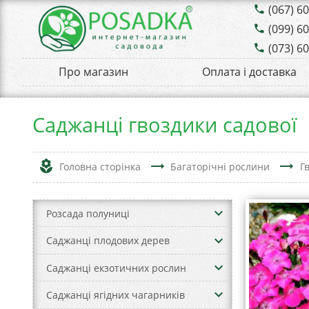
(067) 6
phone
(099) 6
phone
(073) 6
phone
Про магазин
Оплата і доставка
Саджанці гвоздики садової
local_florist
trending_flat
trending_flat
Головна сторінка
Багаторічні рослини
Г
keyboard_arrow_down
Розсада полуниці
keyboard_arrow_down
Саджанці плодових дерев
keyboard_arrow_down
Саджанці екзотичних рослин
keyboard_arrow_down
Саджанці ягідних чагарників