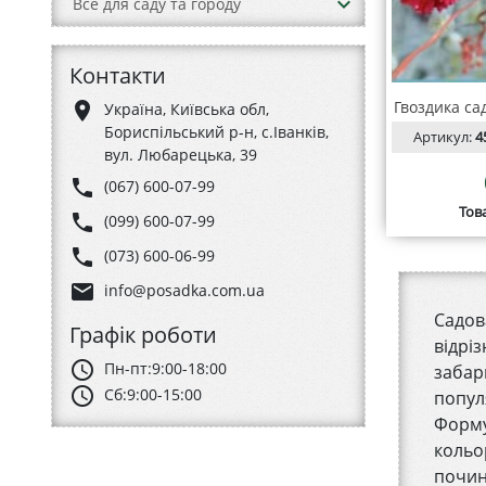
keyboard_arrow_down
Все для саду та городу
Контакти
Гвоздика са
place
Україна, Київська обл,
Бориспільський р-н, с.Іванків,
Артикул:
4
вул. Любарецька, 39
phone
(067) 600-07-99
Тов
phone
(099) 600-07-99
phone
(073) 600-06-99
email
info@posadka.com.ua
Садов
Графік роботи
відріз
schedule
Пн-пт:
9:00-18:00
забар
schedule
Сб:
9:00-15:00
попул
Форму
кольо
почин