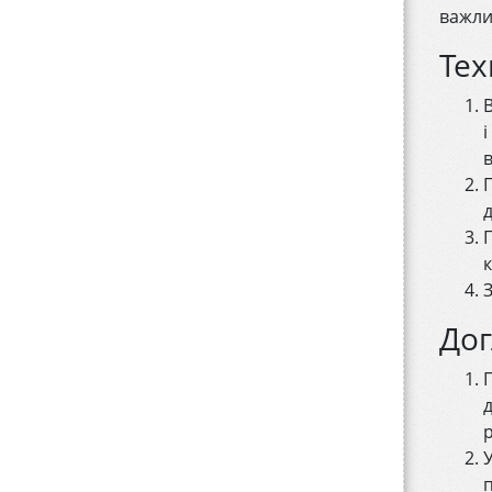
важли
Тех
в
Дог