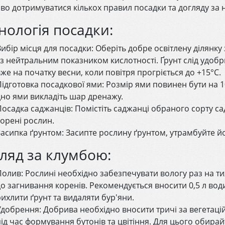
во дотримуватися кількох правил посадки та догляду за 
нологія посадки:
Вибір місця для посадки: Оберіть добре освітлену ділянк
і з нейтральним показником кислотності. Ґрунт слід удо
же на початку весни, коли повітря прогріється до +15°С.
Підготовка посадкової ями: Розмір ями повинен бути на 1
дно ями викладіть шар дренажу.
Посадка саджанців: Помістіть саджанці обраного сорту 
корені рослин.
Засипка ґрунтом: Засипте рослину ґрунтом, утрамбуйте йо
ляд за клумбою:
Полив: Рослині необхідно забезпечувати вологу раз на 
до загнивання коренів. Рекомендується вносити 0,5 л вод
рихлити ґрунт та видаляти бур'яни.
Удобрення: Добрива необхідно вносити тричі за вегетац
під час формування бутонів та цвітіння. Для цього обира