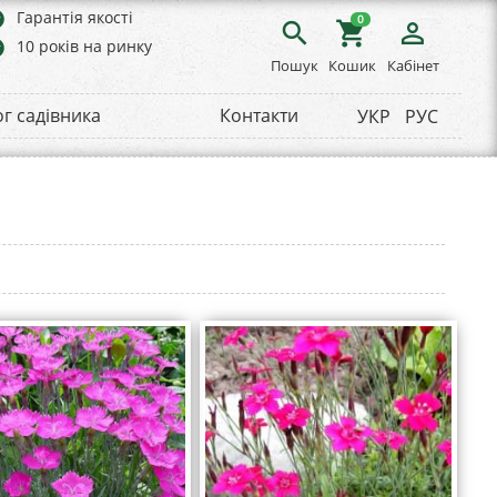
rs
Гарантія якості
0
search
shopping_cart
person_outline
rs
10 років на ринку
Пошук
Кошик
Кабінет
ог садівника
Контакти
УКР
РУС