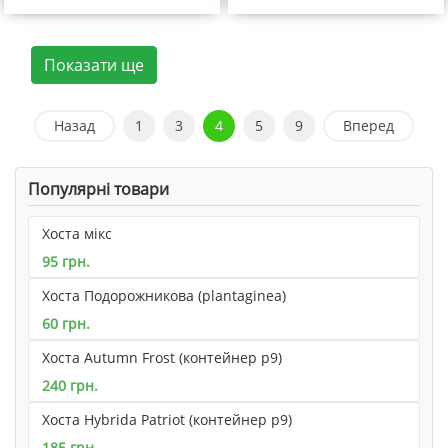
Показати ще
Назад
1
3
4
5
9
Вперед
Популярні товари
Хоста мікс
95 грн.
Хоста Подорожникова (plantaginea)
60 грн.
Хоста Autumn Frost (контейнер р9)
240 грн.
Хоста Hybrida Patriot (контейнер р9)
185 грн.