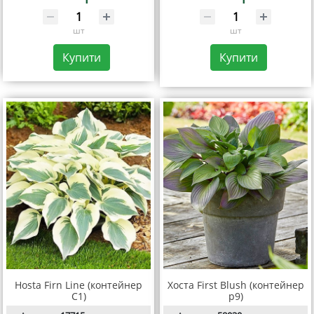
шт
шт
Купити
Купити
Hosta Firn Line (контейнер
Хоста First Blush (контейнер
С1)
р9)