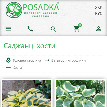
УКР
РУС
0
menu
phone
shopping_cart
person_outline
search
Саджанці хости
local_florist
trending_flat
Головна сторінка
Багаторічні рослини
trending_flat
Хоста