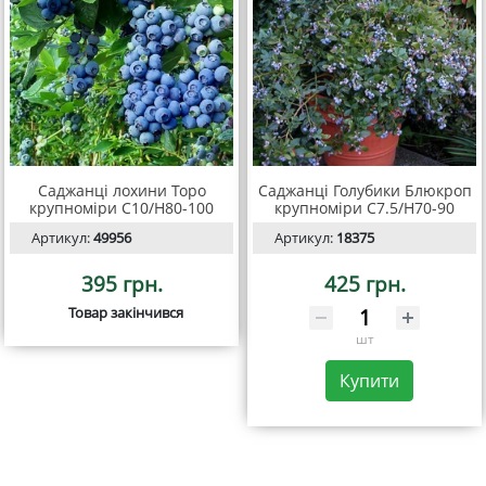
Саджанці лохини Торо
Саджанці Голубики Блюкроп
крупноміри С10/Н80-100
крупноміри C7.5/H70-90
Артикул:
49956
Артикул:
18375
395 грн.
425 грн.
Товар закінчився
шт
Купити