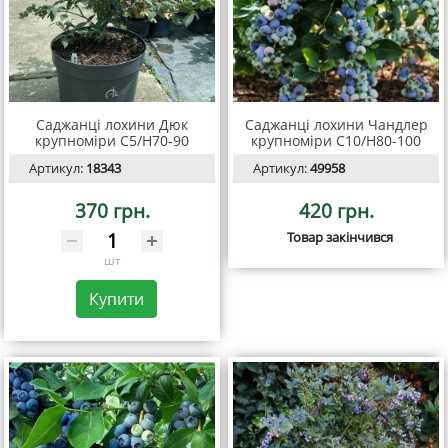
Саджанці лохини Дюк
Саджанці лохини Чандлер
крупноміри C5/H70-90
крупноміри С10/Н80-100
Артикул:
18343
Артикул:
49958
370 грн.
420 грн.
Товар закінчився
шт
Купити