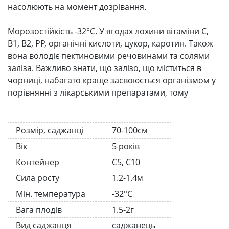
насолюють на момент дозрівання.
Морозостійкість -32°С. У ягодах лохини вітаміни С,
В1, В2, РР, органічні кислоти, цукор, каротин. Також
вона володіє пектиновими речовинами та солями
заліза. Важливо знати, що залізо, що міститься в
чорниці, набагато краще засвоюється організмом у
порівнянні з лікарськими препаратами, тому
Розмір, саджанці
70-100см
Вік
5 років
Контейнер
С5, С10
Сила росту
1.2-1.4м
Мін. температура
-32°C
Вага плодів
1.5-2г
Вид саджанця
саджанець