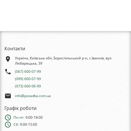
Контакти
place
Україна, Київська обл, Бориспільський р-н, с.Іванків, вул.
Любарецька, 39
phone
(067) 600-07-99
(099) 600-07-99
(073) 600-06-99
email
info@posadka.com.ua
Графік роботи
schedule
Пн-пт:
9:00-18:00
schedule
Сб:
9:00-15:00