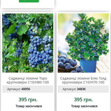
Саджанці лохини Торо
Саджанці лохини Блю Голд
крупноміри С10/Н80-100
крупноміри C10/Н70-100
Артикул:
49956
Артикул:
34836
395 грн.
395 грн.
Товар закінчився
Товар закінчився