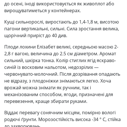
до осені, іноді використовується як живоплот або
вирощуватиметься у контейнерах.
Кущі сильнорослі, виростають до 1,4-1,8 м, висотою
пагони вертикальні, сильні. Сила зростання велика,
щорічний приріст до 40 див.
Плоди лохини Елізабет великі, середньою масою 2-
2,8 г вагою, величина до 2.5 см діаметром. Аромат
сильний, шкірка тонка. Колір стиглих ягід яскраво-
синій із восковим нальотом, недозрілих —
червонувато-молочний. Після дозрівання опадають
не відразу, з плодоніжки знімаються легко. Хоча
врожай можна знімати як ручним, так і
механізованим способом, ягоди, призначені для
перевезення, краще збирати руками.
Віддає перевагу сонячним місцям, помірно вологі
родючі ґрунти. Морозостійкість висока -34 ° C, стійка
до захворювань.