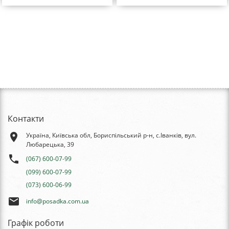
Контакти
place
Україна, Київська обл, Бориспільський р-н, с.Іванків, вул.
Любарецька, 39
phone
(067) 600-07-99
(099) 600-07-99
(073) 600-06-99
email
info@posadka.com.ua
Графік роботи