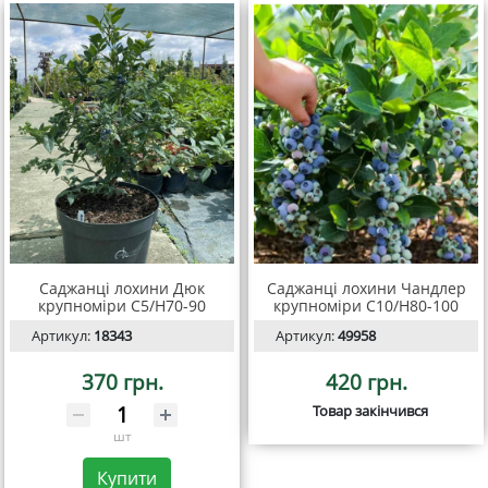
Саджанці лохини Дюк
Саджанці лохини Чандлер
крупноміри C5/H70-90
крупноміри С10/Н80-100
Артикул:
18343
Артикул:
49958
370 грн.
420 грн.
Товар закінчився
шт
Купити