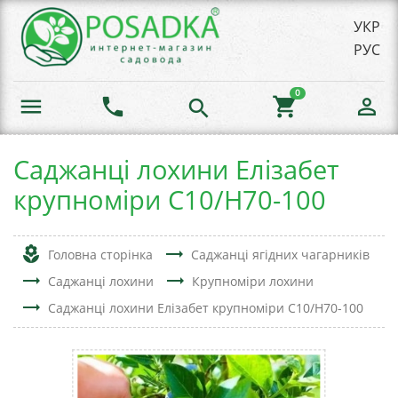
УКР
РУС
0
menu
phone
shopping_cart
person_outline
search
Саджанці лохини Елізабет
крупноміри C10/H70-100
local_florist
trending_flat
Головна сторінка
Саджанці ягідних чагарників
trending_flat
trending_flat
Саджанці лохини
Крупноміри лохини
trending_flat
Саджанці лохини Елізабет крупноміри C10/H70-100