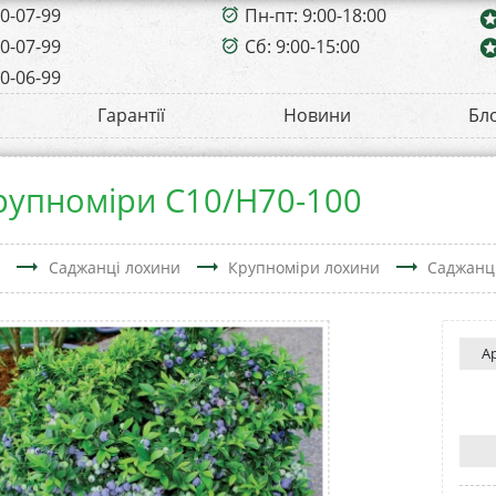
00-07-99
Пн-пт: 9:00-18:00
alarm_on
sta
00-07-99
Сб: 9:00-15:00
sta
alarm_on
00-06-99
Гарантії
Новини
Бл
рупноміри С10/Н70-100
trending_flat
trending_flat
trending_flat
в
Саджанці лохини
Крупноміри лохини
Саджанц
А