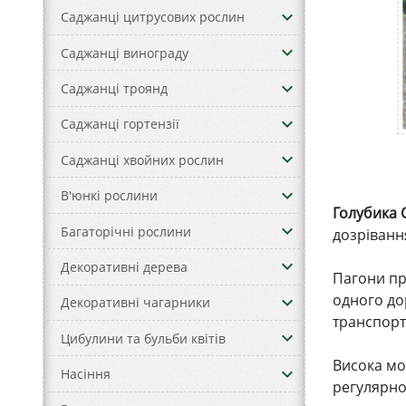
keyboard_arrow_down
Саджанці цитрусових рослин
keyboard_arrow_down
Саджанці винограду
keyboard_arrow_down
Саджанці троянд
keyboard_arrow_down
Саджанці гортензії
keyboard_arrow_down
Саджанці хвойних рослин
keyboard_arrow_down
В'юнкі рослини
Голубика 
keyboard_arrow_down
Багаторічні рослини
дозріванн
keyboard_arrow_down
Декоративні дерева
Пагони пр
одного дор
keyboard_arrow_down
Декоративні чагарники
транспорт
keyboard_arrow_down
Цибулини та бульби квітів
Висока мор
keyboard_arrow_down
Насіння
регулярно