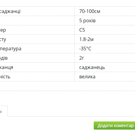
 саджанці
70-100см
5 років
нер
С5
сту
1.8-2м
мпература
-35°C
одів
2г
жанця
саджанець
ість
велика
і
Додати коментар