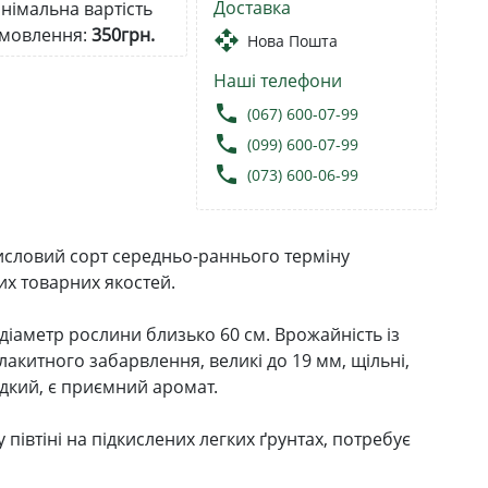
Доставка
німальна вартість
мовлення:
350грн.
open_with
Нова Пошта
Наші телефони
local_phone
(067) 600-07-99
local_phone
(099) 600-07-99
local_phone
(073) 600-06-99
исловий сорт середньо-раннього терміну
их товарних якостей.
 діаметр рослини близько 60 см. Врожайність із
лакитного забарвлення, великі до 19 мм, щільні,
дкий, є приємний аромат.
 півтіні на підкислених легких ґрунтах, потребує