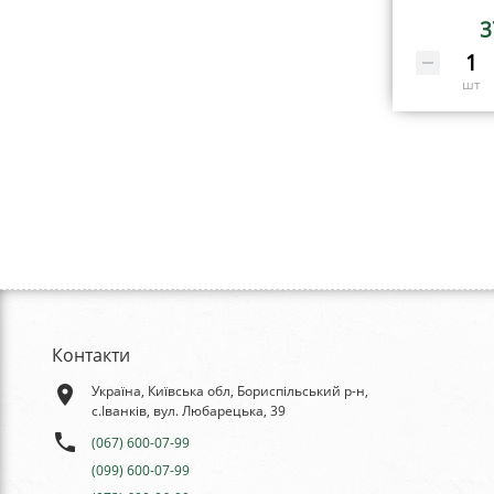
3
шт
Контакти
place
Україна, Київська обл, Бориспільський р-н,
с.Іванків, вул. Любарецька, 39
phone
(067) 600-07-99
(099) 600-07-99