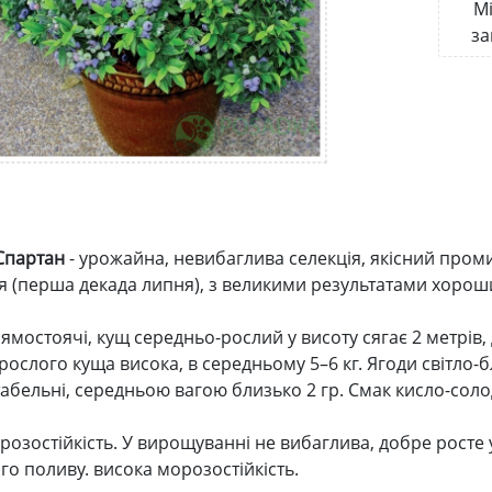
Мі
за
Спартан
- урожайна, невибаглива селекція, якісний пром
я (перша декада липня), з великими результатами хорош
ямостоячі, кущ середньо-рослий у висоту сягає 2 метрів,
ослого куща висока, в середньому 5–6 кг. Ягоди світло-б
абельні, середньою вагою близько 2 гр. Смак кисло-соло
озостійкість. У вирощуванні не вибаглива, добре росте у
го поливу. висока морозостійкість.