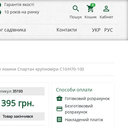
rs
Гарантія якості
0
search
shopping_cart
person_outline
rs
10 років на ринку
Пошук
Кошик
Кабінет
ог садівника
Контакти
УКР
РУС
і лохини Спартан крупноміри С10/Н70-100
Способи оплати
ртикул:
35193
business_center
Готівковий розрахунок
395 грн.
Безготівковий
payment
розрахунок
Товар закінчився
receipt
Накладений платіж