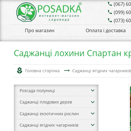
(067) 6
phone
(099) 6
phone
(073) 6
phone
Про магазин
Оплата і доставка
Саджанці лохини Спартан к
local_florist
trending_flat
Головна сторінка
Саджанці ягідних чагарникі
keyboard_arrow_down
Розсада полуниці
keyboard_arrow_down
Саджанці плодових дерев
keyboard_arrow_down
Саджанці екзотичних рослин
keyboard_arrow_down
Саджанці ягідних чагарників