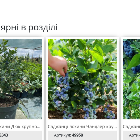
ярні в розділі
Саджанці лохини Дюк крупноміри C5/H70-90
Саджанці лохини Чандлер крупноміри С10/Н80-100
8343
Артикул:
49958
Арти