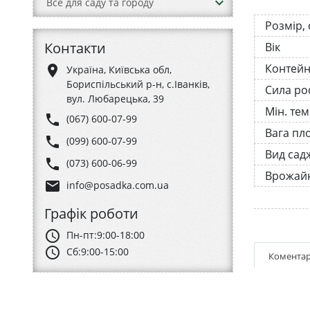
keyboard_arrow_down
Все для саду та городу
Розмір,
Контакти
Вік
Контей
place
Україна, Київська обл,
Бориспільський р-н, с.Іванків,
Сила ро
вул. Любарецька, 39
Мін. те
phone
(067) 600-07-99
Вага пл
phone
(099) 600-07-99
Вид сад
phone
(073) 600-06-99
Врожайн
email
info@posadka.com.ua
Графік роботи
schedule
Пн-пт:
9:00-18:00
schedule
Сб:
9:00-15:00
Коментар