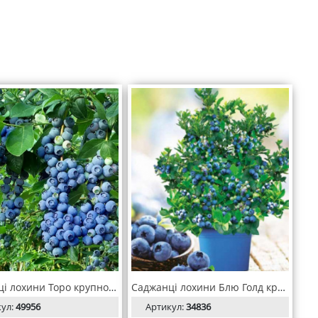
Саджанці лохини Торо крупноміри С10/Н80-100
Саджанці лохини Блю Голд крупноміри C10/Н70-100
кул:
49956
Артикул:
34836