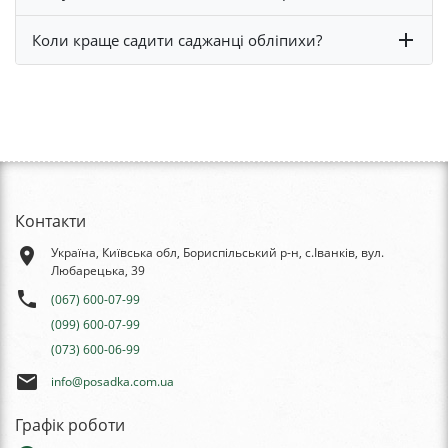
Коли краще садити саджанці обліпихи?
Контакти
place
Україна, Київська обл, Бориспільський р-н, с.Іванків, вул.
Любарецька, 39
phone
(067) 600-07-99
(099) 600-07-99
(073) 600-06-99
email
info@posadka.com.ua
Графік роботи