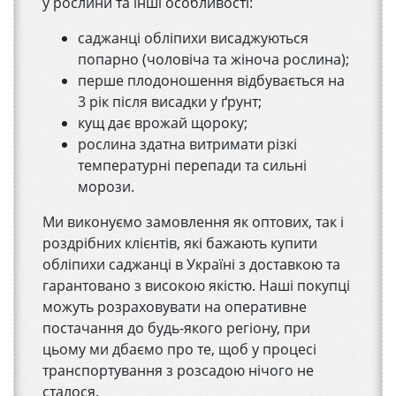
у рослини та інші особливості:
саджанці обліпихи висаджуються
попарно (чоловіча та жіноча рослина);
перше плодоношення відбувається на
3 рік після висадки у ґрунт;
кущ дає врожай щороку;
рослина здатна витримати різкі
температурні перепади та сильні
морози.
Ми виконуємо замовлення як оптових, так і
роздрібних клієнтів, які бажають купити
обліпихи саджанці в Україні з доставкою та
гарантовано з високою якістю. Наші покупці
можуть розраховувати на оперативне
постачання до будь-якого регіону, при
цьому ми дбаємо про те, щоб у процесі
транспортування з розсадою нічого не
сталося.