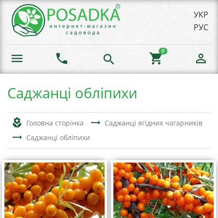
УКР
РУС
0
menu
phone
shopping_cart
person_outline
search
Саджанці обліпихи
local_florist
trending_flat
Головна сторінка
Саджанці ягідних чагарників
trending_flat
Саджанці обліпихи