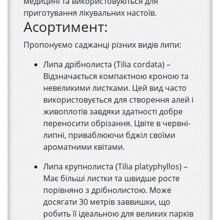
медицині та використовуються для
приготування лікувальних настоїв.
Асортимент:
Пропонуємо саджанці різних видів липи:
Липа дрібнолиста (Tilia cordata) –
Відзначається компактною кроною та
невеликими листками. Цей вид часто
використовується для створення алей і
живоплотів завдяки здатності добре
переносити обрізання. Цвіте в червні-
липні, приваблюючи бджіл своїми
ароматними квітами.
Липа крупнолиста (Tilia platyphyllos) –
Має більші листки та швидше росте
порівняно з дрібнолистою. Може
досягати 30 метрів заввишки, що
робить її ідеальною для великих парків