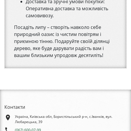
Доставка та зручні умови покупки:
Оперативна доставка та можливість
самовивозу.
Посадіть липу – створіть навколо себе
природний оазис із чистим повітрям і
приємною тінню. Подаруйте своїй ділянці
дерево, яке буде дарувати радість вам і
вашим близьким упродовж десятиліть!
Контакти
place
Україна, Київська обл, Бориспільський р-н, с.Іванків, вул.
Любарецька, 39
phone
(067) 600-07-99