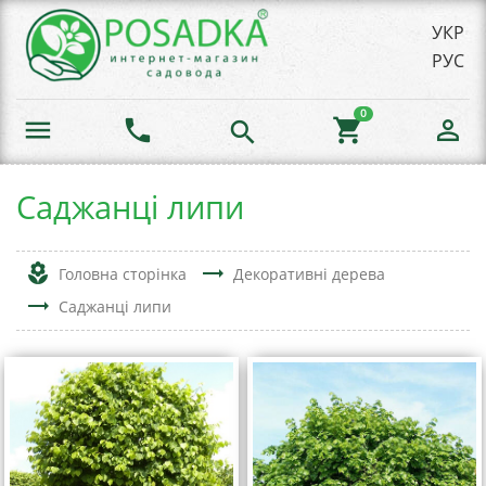
УКР
РУС
0
menu
phone
shopping_cart
person_outline
search
Саджанці липи
local_florist
trending_flat
Головна сторінка
Декоративні дерева
trending_flat
Саджанці липи