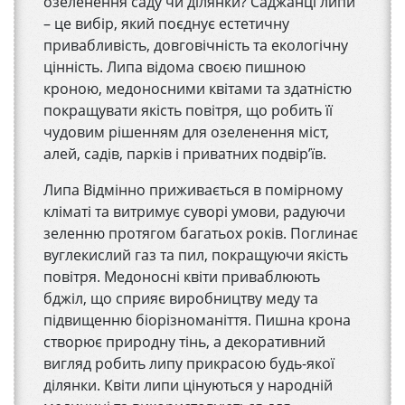
озеленення саду чи ділянки? Саджанці липи
– це вибір, який поєднує естетичну
привабливість, довговічність та екологічну
цінність. Липа відома своєю пишною
кроною, медоносними квітами та здатністю
покращувати якість повітря, що робить її
чудовим рішенням для озеленення міст,
алей, садів, парків і приватних подвір’їв.
Липа Відмінно приживається в помірному
кліматі та витримує суворі умови, радуючи
зеленню протягом багатьох років. Поглинає
вуглекислий газ та пил, покращуючи якість
повітря. Медоносні квіти приваблюють
бджіл, що сприяє виробництву меду та
підвищенню біорізноманіття. Пишна крона
створює природну тінь, а декоративний
вигляд робить липу прикрасою будь-якої
ділянки. Квіти липи цінуються у народній