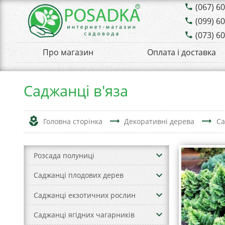
(067) 6
phone
(099) 6
phone
(073) 6
phone
Про магазин
Оплата і доставка
Саджанці в'яза
local_florist
trending_flat
trending_flat
Головна сторінка
Декоративні дерева
Са
keyboard_arrow_down
Розсада полуниці
keyboard_arrow_down
Саджанці плодових дерев
keyboard_arrow_down
Саджанці екзотичних рослин
keyboard_arrow_down
Саджанці ягідних чагарників