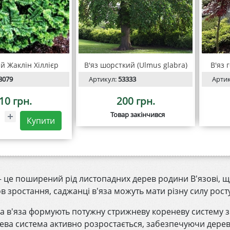
й Жаклін Хіллієр
В'яз шорсткий (Ulmus glabra)
В'яз 
8079
Артикул:
53333
Арти
10 грн.
200 грн.
Товар закінчився
Купити
— це поширений рід листопадних дерев родини В'язові, щ
ов зростання, саджанці в'яза можуть мати різну силу рост
а в'яза формують потужну стрижневу кореневу систему з
ева система активно розростається, забезпечуючи дереву