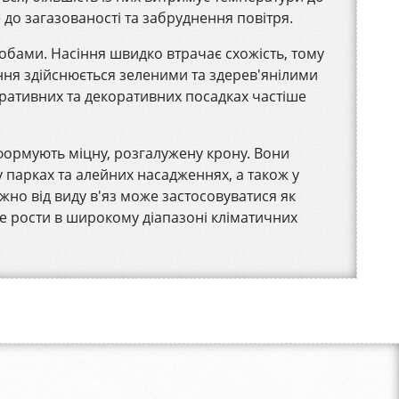
е до загазованості та забруднення повітря.
бами. Насіння швидко втрачає схожість, тому
ння здійснюється зеленими та здерев'янілими
ративних та декоративних посадках частіше
формують міцну, розгалужену крону. Вони
 парках та алейних насадженнях, а також у
лежно від виду в'яз може застосовуватися як
е рости в широкому діапазоні кліматичних