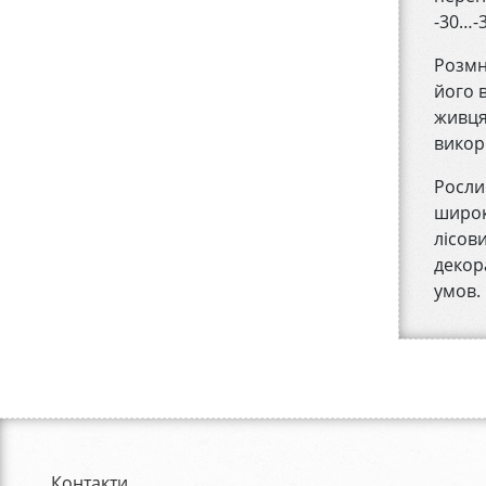
-30…-
Розмн
його 
живця
викор
Росли
широк
лісови
декор
умов.
Контакти