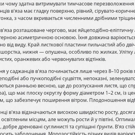
ки чому здатна витримувати тимчасове перезволоження т
нців в'яза має гладку поверхню, рівний, сірувато-коричн
тонка, з часом вкривається численними дрібними тріщин
 в'яза розташоване чергово, має яйцеподібно-еліптичну
терною асиметричною основою. Їхня довжина варіюється в
но від виду. Край листкової пластини пильчастий або дві
 шорстка, нижня — опушена, особливо по жилках. Улітку 
истих, оранжевих або червонуватих відтінків.
ня у саджанців в'яза починається лише через 8–10 років пі
подібні або пучкоподібні суцвіття, непоказні, зеленувато
яються ранньою весною, ще до розпускання листя, що спр
ра), що має плоску округлу форму діаметром 1–2 см, із 
м, що забезпечує поширення вітром. Плодоношення відбу
нці в'яза відзначаються високою швидкістю росту, досяг
 освітленим місцям, але можуть рости й у півтіні. Оптим
, добре дреновані суглинисті та супіщані ґрунти. В'яз ст
осить заболочення. Морозостійкість різних видів варіюєт