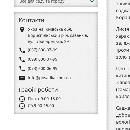
keyboard_arrow_down
Все для саду та городу
завдя
саджа
Кора 
Контакти
Листя
place
Україна, Київська обл,
Бориспільський р-н, с.Іванків,
харак
вул. Любарецька, 39
залеж
phone
трохи
(067) 600-07-99
золот
phone
(099) 600-07-99
phone
Цвітін
(073) 600-06-99
китице
email
info@posadka.com.ua
З’явл
Графік роботи
(сама
крило
schedule
Пн-пт:
9:00-18:00
schedule
Сб:
9:00-15:00
Саджа
добре
вологі
перен