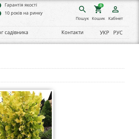
rs
Гарантія якості
0
search
shopping_cart
person_outline
rs
10 років на ринку
Пошук
Кошик
Кабінет
ог садівника
Контакти
УКР
РУС