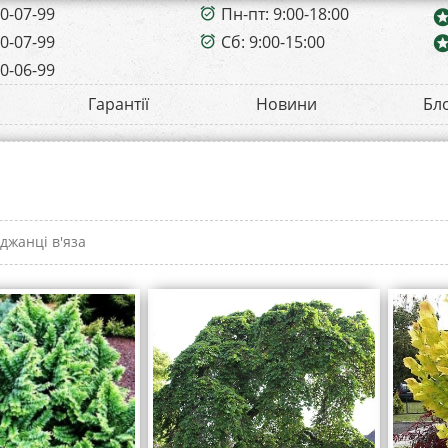
00-07-99
Пн-пт: 9:00-18:00
alarm_on
sta
00-07-99
Сб: 9:00-15:00
sta
alarm_on
00-06-99
Гарантії
Новини
Бл
джанці в'яза