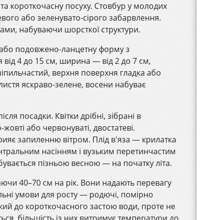
а короткочасну посуху. Стовбур у молодих
евого або зеленувато-сірого забарвлення.
ами, набуваючи шорсткої структури.
 або подовжено-ланцетну форму з
ід 4 до 15 см, ширина — від 2 до 7 см,
чіпильчастий, верхня поверхня гладка або
листя яскраво-зелене, восени набуває
сля посадки. Квітки дрібні, зібрані в
-жовті або червонуваті, двостатеві.
ияє запиленню вітром. Плід в'яза — крилатка
центральним насінням і вузьким перетинчастим
вається пізньою весною — на початку літа.
аючи 40–70 см на рік. Вони надають перевагу
альні умови для росту — родючі, помірно
ійкий до короткочасного застою води, проте не
ься, більшість із них витримує температури до