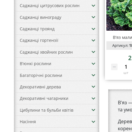
keyboard_arrow_down
Саджанці цитрусових рослин
keyboard_arrow_down
Саджанці винограду
keyboard_arrow_down
Саджанці троянд
В'яз мали
keyboard_arrow_down
Саджанці гортензії
Артикул:
1
keyboard_arrow_down
Саджанці хвойних рослин
2
keyboard_arrow_down
В'юнкі рослини
шт
keyboard_arrow_down
Багаторічні рослини
keyboard_arrow_down
Декоративні дерева
keyboard_arrow_down
Декоративні чагарники
В'яз 
keyboard_arrow_down
та ум
Цибулини та бульби квітів
keyboard_arrow_down
Дерев
Насіння
корен