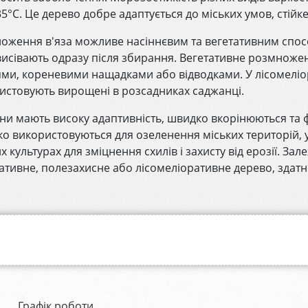
35°C. Це дерево добре адаптується до міських умов, стійк
оження в'яза можливе насіннєвим та вегетативним спосо
висівають одразу після збирання. Вегетативне розмноже
ми, кореневими нащадками або відводками. У лісомеліо
истовують вирощені в розсадниках саджанці.
ни мають високу адаптивність, швидко вкорінюються та 
о використовуються для озеленення міських територій, у
х культурах для зміцнення схилів і захисту від ерозії. За
ативне, полезахисне або лісомеліоративне дерево, здатн
Графік роботи