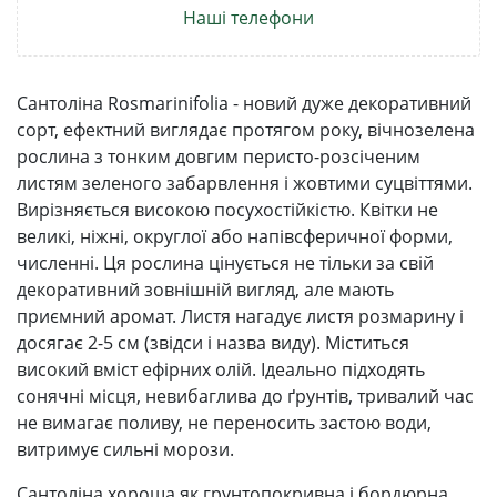
Наші телефони
Сантоліна Rosmarinifolia - новий дуже декоративний
сорт, ефектний виглядає протягом року, вічнозелена
рослина з тонким довгим перисто-розсіченим
листям зеленого забарвлення і жовтими суцвіттями.
Вирізняється високою посухостійкістю. Квітки не
великі, ніжні, округлої або напівсферичної форми,
численні. Ця рослина цінується не тільки за свій
декоративний зовнішній вигляд, але мають
приємний аромат. Листя нагадує листя розмарину і
досягає 2-5 см (звідси і назва виду). Міститься
високий вміст ефірних олій. Ідеально підходять
сонячні місця, невибаглива до ґрунтів, тривалий час
не вимагає поливу, не переносить застою води,
витримує сильні морози.
Сантоліна хороша як грунтопокривна і бордюрна