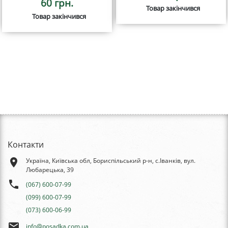
60 грн.
Товар закінчився
Товар закінчився
Контакти
place
Україна, Київська обл, Бориспільський р-н, с.Іванків, вул.
Любарецька, 39
phone
(067) 600-07-99
(099) 600-07-99
(073) 600-06-99
email
info@posadka.com.ua