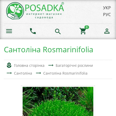
УКР
РУС
0
menu
phone
shopping_cart
person_outline
search
Сантоліна Rosmarinifolia
local_florist
trending_flat
Головна сторінка
Багаторічні рослини
trending_flat
trending_flat
Сантоліна
Сантоліна Rosmarinifolia