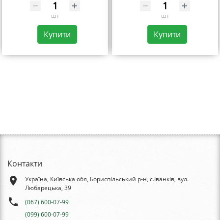
шт
шт
Купити
Купити
Контакти
place
Україна, Київська обл, Бориспільський р-н, с.Іванків, вул.
Любарецька, 39
phone
(067) 600-07-99
(099) 600-07-99