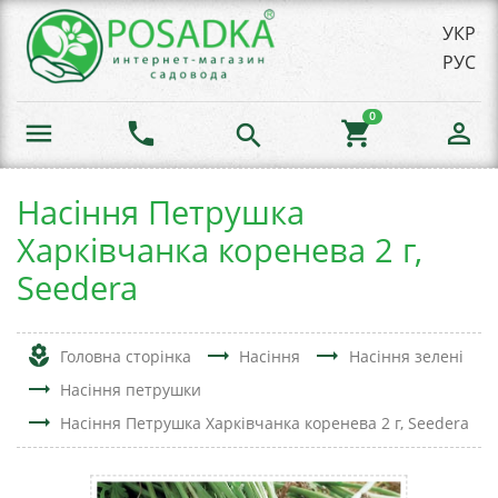
УКР
РУС
0
menu
phone
shopping_cart
person_outline
search
Насіння Петрушка
Харківчанка коренева 2 г,
Seedera
local_florist
trending_flat
trending_flat
Головна сторінка
Насіння
Насіння зелені
trending_flat
Насіння петрушки
trending_flat
Насіння Петрушка Харківчанка коренева 2 г, Seedera