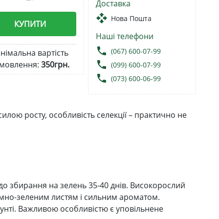
Доставка
open_with
Нова Пошта
КУПИТИ
Наші телефони
local_phone
(067) 600-07-99
німальна вартість
local_phone
мовлення:
350грн.
(099) 600-07-99
local_phone
(073) 600-06-99
илою росту, особливість селекції – практично не
 до збирання на зелень 35-40 днів. Високорослий
темно-зеленим листям і сильним ароматом.
унті. Важливою особливістю є уповільнене