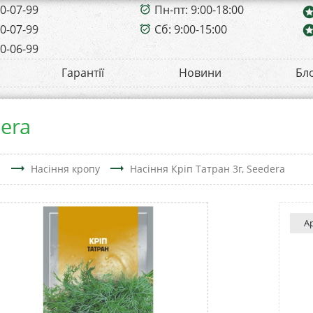
00-07-99
Пн-пт: 9:00-18:00
alarm_on
sta
00-07-99
Сб: 9:00-15:00
sta
alarm_on
00-06-99
Гарантії
Новини
Бл
dera
trending_flat
trending_flat
і
Насіння кропу
Насіння Кріп Татран 3г, Seedera
А