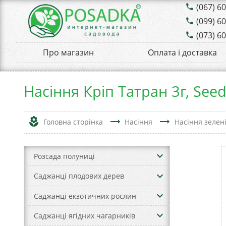
(067) 6
phone
(099) 6
phone
(073) 6
phone
Про магазин
Оплата і доставка
Насіння Кріп Татран 3г, See
local_florist
trending_flat
trending_flat
Головна сторінка
Насіння
Насіння зелен
keyboard_arrow_down
Розсада полуниці
keyboard_arrow_down
Саджанці плодових дерев
keyboard_arrow_down
Саджанці екзотичних рослин
keyboard_arrow_down
Саджанці ягідних чагарників