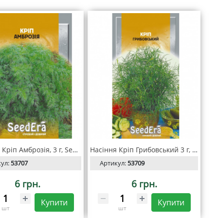
Насіння Кріп Амброзія, 3 г, Seedera
Насіння Кріп Грибовський 3 г, Seedera
кул:
53707
Артикул:
53709
6 грн.
6 грн.
Купити
Купити
шт
шт