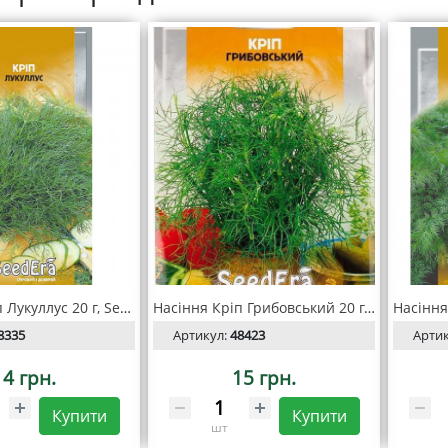
Насіння Кріп Лукуллус 20 г, Seedera
Насіння Кріп Грибовський 20 г, Seedera
8335
Артикул:
48423
Арти
14 грн.
15 грн.
Купити
Купити
шт