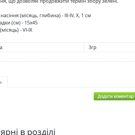
ння, що дозволяє продовжити термін збору зелені.
асіння (місяць, глибина) - III-IV, X, 1 см
дки (см) - 15х45
місяць) - VI-IX
а
3гр
і
Додати коментар
ярні в розділі