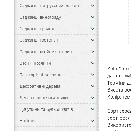
keyboard_arrow_down
Саджанці цитрусових рослин
keyboard_arrow_down
Саджанці винограду
keyboard_arrow_down
Саджанці троянд
keyboard_arrow_down
Саджанці гортензії
keyboard_arrow_down
Саджанці хвойних рослин
keyboard_arrow_down
В'юнкі рослини
Кріп Сорт
keyboard_arrow_down
Багаторічні рослини
дає стріли
Терміни д
keyboard_arrow_down
Декоративні дерева
Висота ро
Колір: те
keyboard_arrow_down
Декоративні чагарники
keyboard_arrow_down
Цибулини та бульби квітів
Сорт сере
сорт, рос
keyboard_arrow_down
Насіння
Використо