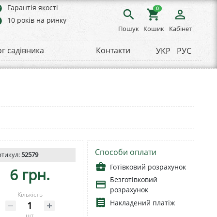
rs
Гарантія якості
0
search
shopping_cart
person_outline
rs
10 років на ринку
Пошук
Кошик
Кабінет
ог садівника
Контакти
УКР
РУС
Способи оплати
ртикул:
52579
business_center
Готівковий розрахунок
6 грн.
Безготівковий
payment
розрахунок
Кількість
receipt
Накладений платіж
шт