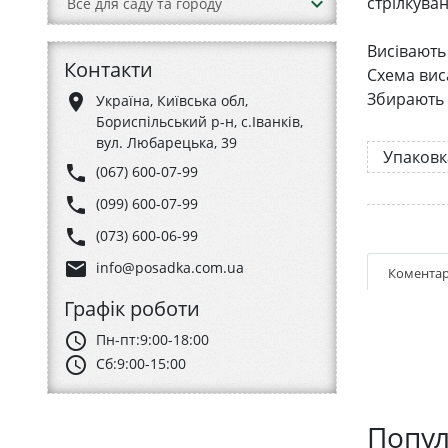
keyboard_arrow_down
стрілкува
Все для саду та городу
Висівають н
Контакти
Схема виса
Збирають (
place
Україна, Київська обл,
Бориспільський р-н, с.Іванків,
вул. Любарецька, 39
Упаковк
phone
(067) 600-07-99
phone
(099) 600-07-99
phone
(073) 600-06-99
email
info@posadka.com.ua
Коментар
Графік роботи
schedule
Пн-пт:
9:00-18:00
schedule
Сб:
9:00-15:00
Попул