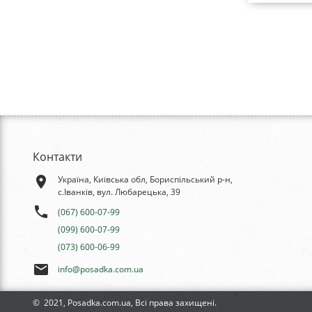
Контакти
place
Україна, Київська обл, Бориспільський р-н,
с.Іванків, вул. Любарецька, 39
phone
(067) 600-07-99
(099) 600-07-99
(073) 600-06-99
email
info@posadka.com.ua
© 2021, Posadka.com.ua, Всі права захищені.