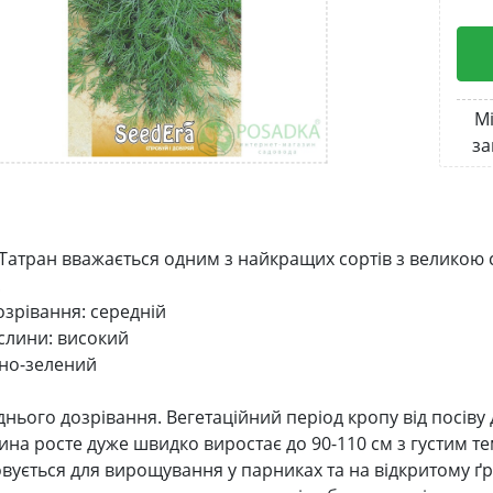
Мі
за
 Татран вважається одним з найкращих сортів з великою с
!
озрівання: середній
слини: високий
мно-зелений
днього дозрівання. Вегетаційний період кропу від посіву
лина росте дуже швидко виростає до 90-110 см з густим 
вується для вирощування у парниках та на відкритому ґр