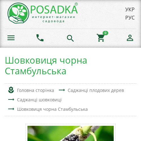
УКР
РУС
0
menu
phone
shopping_cart
person_outline
search
Шовковиця чорна
Стамбульська
local_florist
trending_flat
Головна сторінка
Саджанці плодових дерев
trending_flat
Саджанці шовковиці
trending_flat
Шовковиця чорна Стамбульська