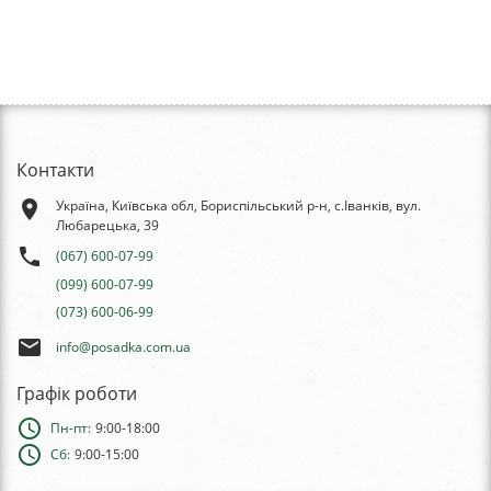
Контакти
place
Україна, Київська обл, Бориспільський р-н, с.Іванків, вул.
Любарецька, 39
phone
(067) 600-07-99
(099) 600-07-99
(073) 600-06-99
email
info@posadka.com.ua
Графік роботи
schedule
Пн-пт:
9:00-18:00
schedule
Сб:
9:00-15:00