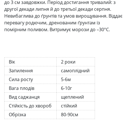
до 3 см завдовжки. Період достигання тривалий: з
другої декади липня й до третьої декади серпня.
Невибаглива до ґрунтів та умов вирощування. Віддає
перевагу родючим, дренованим ґрунтам із
помірним поливом. Витримує морози до –30°C.
Вік
2 роки
Запилення
самоплідний
Сила росту
5-6м
Вага плодів
6-10г
Вид саджанця
щеплений
Стійкість до хвороб
стійкий
Обрізка
80-90см