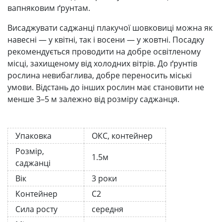
вапняковим ґрунтам.
Висаджувати саджанці плакучої шовковиці можна як
навесні — у квітні, так і восени — у жовтні. Посадку
рекомендується проводити на добре освітленому
місці, захищеному від холодних вітрів. До ґрунтів
рослина невибаглива, добре переносить міські
умови. Відстань до інших рослин має становити не
менше 3–5 м залежно від розміру саджанця.
Упаковка
ОКС, контейнер
Розмір,
1.5м
саджанці
Вік
3 роки
Контейнер
С2
Сила росту
середня