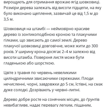
вирощують для отримання врожаю ягід шовковиці.
Розміри дерева залежать від висоти підщепи, на яку
було виконано щеплення, зазвичай це від 1,5 м до
3,5 м.
Шовковиця на штамбі — неймовірно красиве
дерево із зонтикоподібною кроною та плакучими
гілками, що звисають до самої землі. Дерево
плакучої шовковиці довговічне, може жити до 300
років. У ширину крона досягає 2–4 м залежно від
висоти штамба. Поверхня листя може бути
гладенькою або шорсткою.
Цвіте з травня по червень невеликими
циліндричними звисаючими сережками. Плоди
нечисленні, чорні, завдовжки до 5 см, їстівні, на смак
дуже солодкі. Дозрівають у червні–липні.
Дерево добре росте на сонячних місцях, до ґрунтів
невибагливе, надає перевагу легким, піщаним,