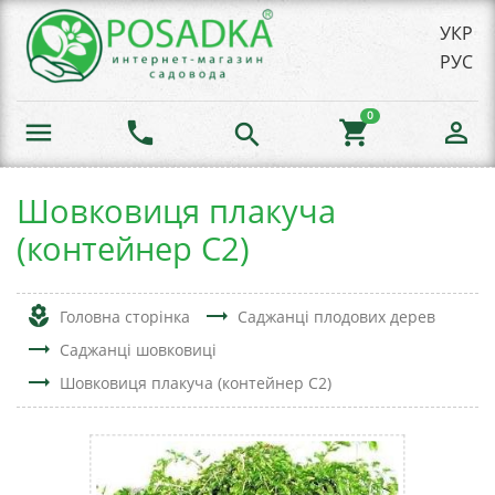
УКР
РУС
0
menu
phone
shopping_cart
person_outline
search
Шовковиця плакуча
(контейнер С2)
local_florist
trending_flat
Головна сторінка
Саджанці плодових дерев
trending_flat
Саджанці шовковиці
trending_flat
Шовковиця плакуча (контейнер С2)