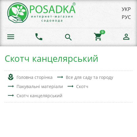
УКР
РУС
0
menu
phone
shopping_cart
person_outline
search
Скотч канцелярський
local_florist
trending_flat
Головна сторінка
Все для саду та городу
trending_flat
trending_flat
Пакувальні матеріали
Скотч
trending_flat
Скотч канцелярський