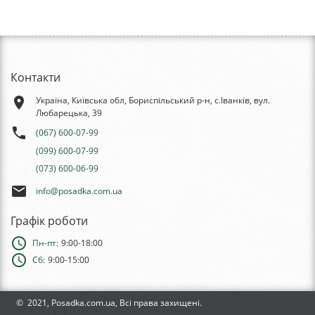
Контакти
place
Україна, Київська обл, Бориспільський р-н, с.Іванків, вул.
Любарецька, 39
phone
(067) 600-07-99
(099) 600-07-99
(073) 600-06-99
email
info@posadka.com.ua
Графік роботи
schedule
Пн-пт:
9:00-18:00
schedule
Сб:
9:00-15:00
© 2021, Posadka.com.ua, Всі права захищені.