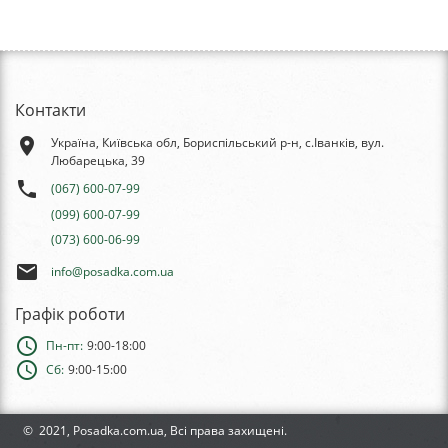
Контакти
place
Україна, Київська обл, Бориспільський р-н, с.Іванків, вул.
Любарецька, 39
phone
(067) 600-07-99
(099) 600-07-99
(073) 600-06-99
email
info@posadka.com.ua
Графік роботи
schedule
Пн-пт:
9:00-18:00
schedule
Сб:
9:00-15:00
© 2021, Posadka.com.ua, Всі права захищені.