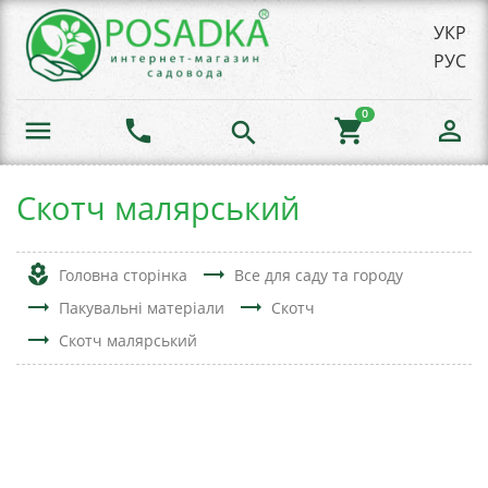
УКР
РУС
0
menu
phone
shopping_cart
person_outline
search
Скотч малярський
local_florist
trending_flat
Головна сторінка
Все для саду та городу
trending_flat
trending_flat
Пакувальні матеріали
Скотч
trending_flat
Скотч малярський