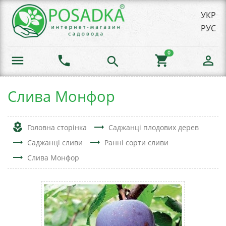
УКР
РУС
0
menu
phone
shopping_cart
person_outline
search
Слива Монфор
local_florist
trending_flat
Головна сторінка
Саджанці плодових дерев
trending_flat
trending_flat
Саджанці сливи
Ранні сорти сливи
trending_flat
Слива Монфор