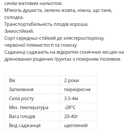
синім матовим нальотом.
М’якоть душиста, зелено-жовта, ніжна, що тане,
солодка.
Транспортабельність плодів хороша.
Зимостійкий.
Сорт середньо-стійкий до клястероспоріозу,
червоної плямистості та гомозу.
Саджанці саджають на відкритих сонячних місцях на
дренованих родючих ґрунтах з помірним поливом.
Вік
2 роки
Запилення
перехресне
Сила росту
3.5-4м
Мін. температура
-28°C
Вага плодів
20-40г
Вид саджанця
щеплений