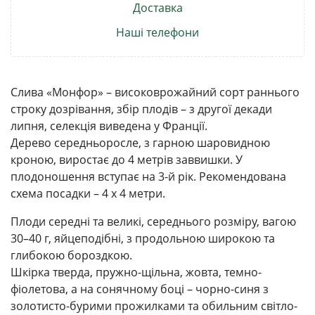
Доставка
Наші телефони
Слива «Монфор» – високоврожайний сорт раннього
строку дозрівання, збір плодів – з другої декади
липня, селекція виведена у Франції.
Дерево середньоросле, з гарною шаровидною
кроною, виростає до 4 метрів заввишки. У
плодоношення вступає на 3-й рік. Рекомендована
схема посадки – 4 х 4 метри.
Плоди середні та великі, середнього розміру, вагою
30–40 г, яйцеподібні, з продольною широкою та
глибокою бороздкою.
Шкірка тверда, пружно-щільна, жовта, темно-
фіолетова, а на сонячному боці – чорно-синя з
золотисто-бурими прожилками та обильним світло-