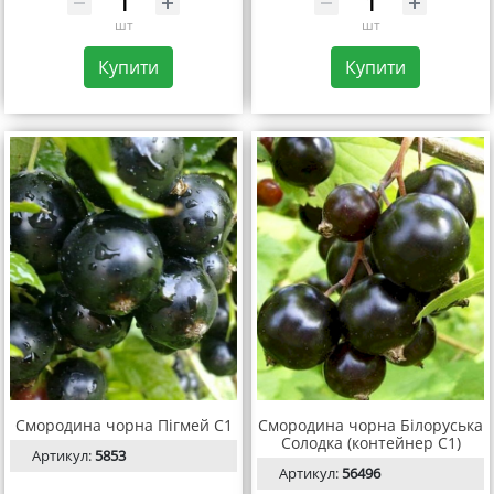
шт
шт
Купити
Купити
Смородина чорна Пігмей С1
Смородина чорна Білоруська
Солодка (контейнер С1)
Артикул:
5853
Артикул:
56496