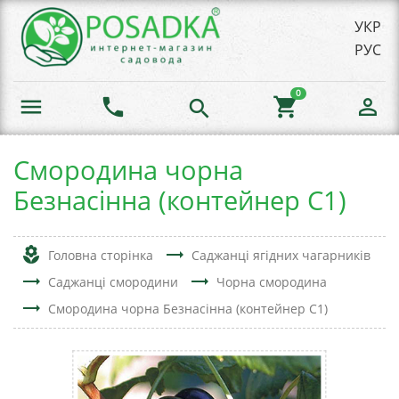
УКР
РУС
0
menu
phone
shopping_cart
person_outline
search
Смородина чорна
Безнасінна (контейнер С1)
local_florist
trending_flat
Головна сторінка
Саджанці ягідних чагарників
trending_flat
trending_flat
Саджанці смородини
Чорна смородина
trending_flat
Смородина чорна Безнасінна (контейнер С1)