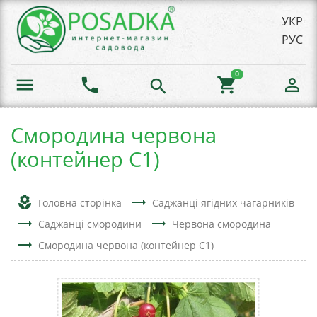
УКР
РУС
0
menu
phone
shopping_cart
person_outline
search
Смородина червона
(контейнер С1)
local_florist
trending_flat
Головна сторінка
Саджанці ягідних чагарників
trending_flat
trending_flat
Саджанці смородини
Червона смородина
trending_flat
Смородина червона (контейнер С1)