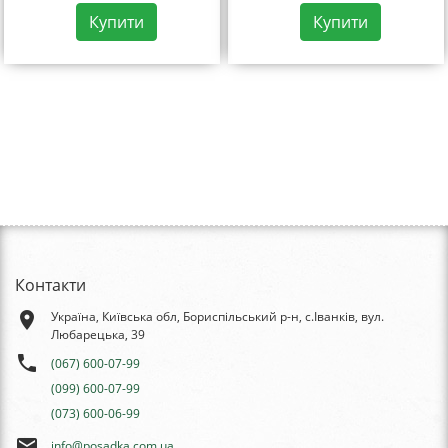
Купити
Купити
Контакти
place
Україна, Київська обл, Бориспільський р-н, с.Іванків, вул.
Любарецька, 39
phone
(067) 600-07-99
(099) 600-07-99
(073) 600-06-99
email
info@posadka.com.ua