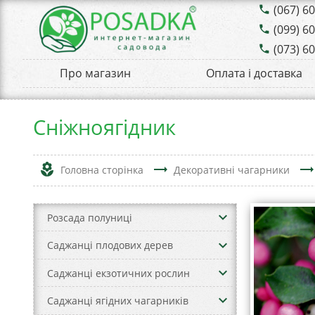
(067) 6
phone
(099) 6
phone
(073) 6
phone
Про магазин
Оплата і доставка
Сніжноягідник
local_florist
trending_flat
trending_fla
Головна сторінка
Декоративні чагарники
keyboard_arrow_down
Розсада полуниці
keyboard_arrow_down
Саджанці плодових дерев
keyboard_arrow_down
Саджанці екзотичних рослин
keyboard_arrow_down
Саджанці ягідних чагарників