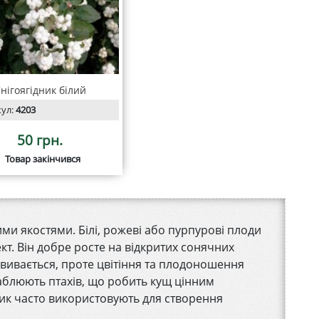
нігоягідник білий
кул:
4203
50 грн.
Товар закінчився
и якостями. Білі, рожеві або пурпурові плоди
т. Він добре росте на відкритих сонячних
озвивається, проте цвітіння та плодоношення
аблюють птахів, що робить кущ цінним
ник часто використовують для створення