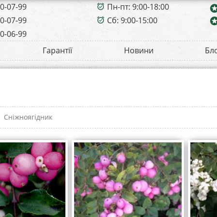
00-07-99
Пн-пт: 9:00-18:00
alarm_on
sta
00-07-99
Сб: 9:00-15:00
sta
alarm_on
00-06-99
Гарантії
Новини
Бл
t
Сніжноягідник