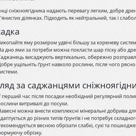
нці сніжноягідника надають перевагу легким, добре дрен
'янистих ділянках. Підходить як нейтральний, так і слабо
садка
Викопайте яму розміром удвічі більшу за кореневу систе
На дно ями за потреби можна покласти шар піску або дре
Саджанець висаджують вертикально, обережно розправл
Добре ущільніть ґрунт навколо рослини, після чого рясно
системи.
ляд за саджанцями сніжноягідн
У перший час після посадки необхідний регулярний полив
рослини витривалі до посухи.
Навесні можна внести комплексні мінеральні добрива для
даптується до різних типів ґрунтів і не потребує складног
Рекомендується весною обрізати слабкі, сухі та пошкодж
формуючу обрізку.