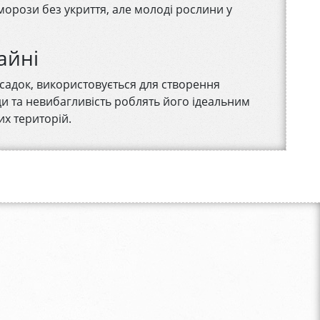
морози без укриття, але молоді рослини у
айні
садок, використовується для створення
ди та невибагливість роблять його ідеальним
их територій.