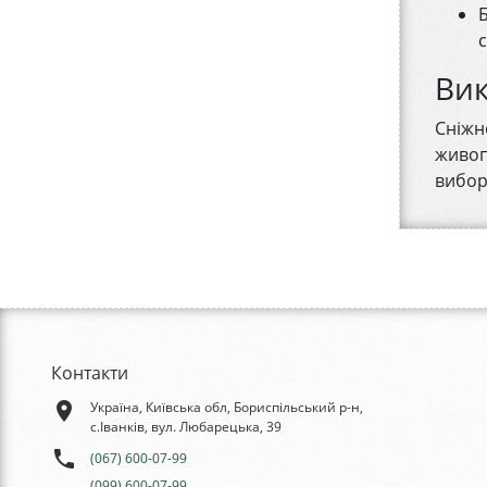
Вик
Сніжн
живоп
вибор
Контакти
place
Україна, Київська обл, Бориспільський р-н,
с.Іванків, вул. Любарецька, 39
phone
(067) 600-07-99
(099) 600-07-99