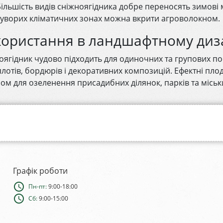
Більшість видів сніжноягідника добре переносять зимові 
суворих кліматичних зонах можна вкрити агроволокном.
ористання в ландшафтному диз
оягідник чудово підходить для одиночних та групових по
лотів, бордюрів і декоративних композицій. Ефектні пло
ом для озеленення присадибних ділянок, парків та міськ
Графік роботи
schedule
Пн-пт:
9:00-18:00
schedule
Сб:
9:00-15:00