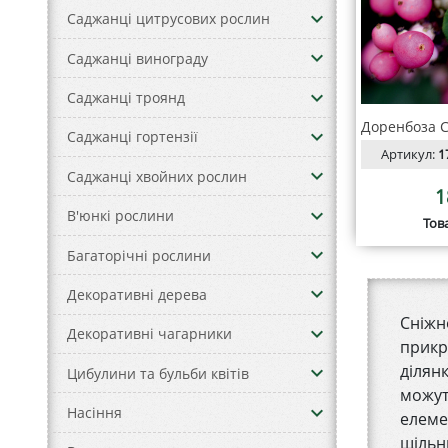
keyboard_arrow_down
Саджанці цитрусових рослин
keyboard_arrow_down
Саджанці винограду
keyboard_arrow_down
Саджанці троянд
keyboard_arrow_down
Саджанці гортензії
Артикул:
1
keyboard_arrow_down
Саджанці хвойних рослин
1
keyboard_arrow_down
В'юнкі рослини
Тов
keyboard_arrow_down
Багаторічні рослини
keyboard_arrow_down
Декоративні дерева
Сніжн
keyboard_arrow_down
Декоративні чагарники
прикр
ділян
keyboard_arrow_down
Цибулини та бульби квітів
можут
keyboard_arrow_down
Насіння
елеме
щільн