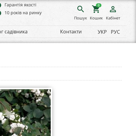
rs
Гарантія якості
0
search
shopping_cart
person_outline
rs
10 років на ринку
Пошук
Кошик
Кабінет
ог садівника
Контакти
УКР
РУС