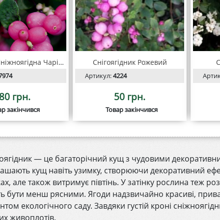
Доренбоза Сніжноягідна Чарівна ягода 10л
Снігоягідник Рожевий
С
7974
Артикул:
4224
Арти
80 грн.
50 грн.
ар закінчився
Товар закінчився
оягідник — це багаторічний кущ з чудовими декоративним
ашають кущ навіть узимку, створюючи декоративний ефек
ках, але також витримує півтінь. У затінку рослина теж р
ь бути менш рясними. Ягоди надзвичайно красиві, прив
нтом екологічного саду. Завдяки густій кроні сніжноягід
их живоплотів.