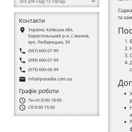
keyboard_arrow_down
Все для саду та городу
Саджа
та кам
Контакти
По
place
Україна, Київська обл,
Бориспільський р-н, с.Іванків,
вул. Любарецька, 39
phone
(067) 600-07-99
phone
(099) 600-07-99
phone
(073) 600-06-99
email
info@posadka.com.ua
Дог
Графік роботи
schedule
Пн-пт:
9:00-18:00
schedule
Сб:
9:00-15:00
а