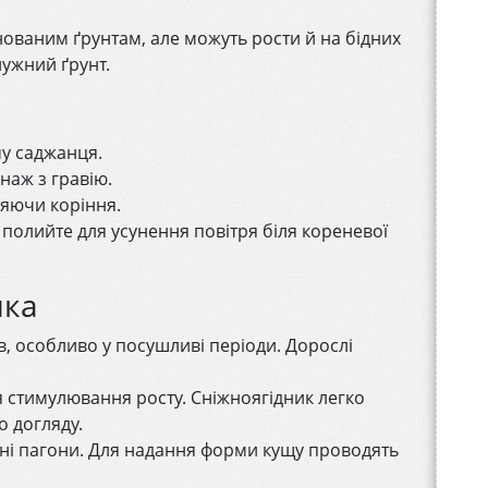
ованим ґрунтам, але можуть рости й на бідних
лужний ґрунт.
му саджанця.
наж з гравію.
яючи коріння.
 полийте для усунення повітря біля кореневої
ика
, особливо у посушливі періоди. Дорослі
 стимулювання росту. Сніжноягідник легко
о догляду.
ені пагони. Для надання форми кущу проводять