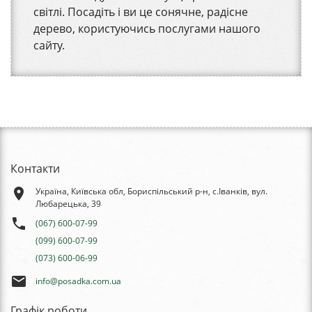
світлі. Посадіть і ви це сонячне, радісне
дерево, користуючись послугами нашого
сайту.
Контакти
place
Україна, Київська обл, Бориспільський р-н, с.Іванків, вул.
Любарецька, 39
phone
(067) 600-07-99
(099) 600-07-99
(073) 600-06-99
email
info@posadka.com.ua
Графік роботи