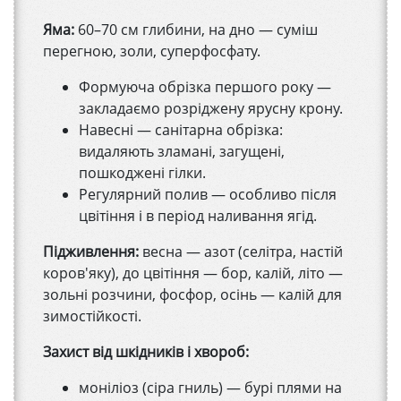
Яма:
60–70 см глибини, на дно — суміш
перегною, золи, суперфосфату.
Формуюча обрізка першого року —
закладаємо розріджену ярусну крону.
Навесні — санітарна обрізка:
видаляють зламані, загущені,
пошкоджені гілки.
Регулярний полив — особливо після
цвітіння і в період наливання ягід.
Підживлення:
весна — азот (селітра, настій
коров'яку), до цвітіння — бор, калій, літо —
зольні розчини, фосфор, осінь — калій для
зимостійкості.
Захист від шкідників і хвороб:
моніліоз (сіра гниль) — бурі плями на