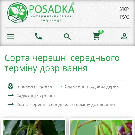
УКР
РУС
0
menu
phone
shopping_cart
person_outline
search
Сорта черешні середнього
терміну дозрівання
local_florist
trending_flat
Головна сторінка
Саджанці плодових дерев
trending_flat
Саджанці черешні
trending_flat
Сорта черешні середнього терміну дозрівання