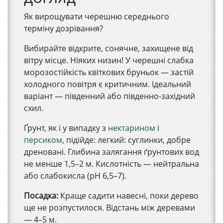
Як вирощувати черешню середнього
терміну дозрівання?
Вибирайте відкрите, сонячне, захищене від
вітру місце. Ніяких низин! У черешні слабка
морозостійкість квіткових бруньок — застій
холодного повітря є критичним. Ідеальний
варіант — південний або південно-західний
схил.
Ґрунт, як і у випадку з
нектарином
і
персиком
, підійде: легкий: суглинки, добре
дреновані. Глибина залягання ґрунтових вод
не менше 1,5–2 м. Кислотність — нейтральна
або слабокисла (pH 6,5–7).
Посадка:
Краще садити навесні, поки дерево
ще не розпустилося. Відстань між деревами
— 4–5 м.