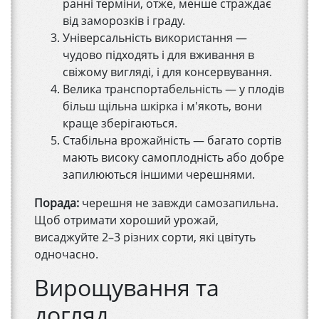
ранні терміни, отже, менше страждає
від заморозків і граду.
Універсальність використання —
чудово підходять і для вживання в
свіжому вигляді, і для консервування.
Велика транспортабельність — у плодів
більш щільна шкірка і м'якоть, вони
краще зберігаються.
Стабільна врожайність — багато сортів
мають високу самоплодність або добре
запилюються іншими черешнями.
Порада:
черешня не завжди самозапильна.
Щоб отримати хороший урожай,
висаджуйте 2–3 різних сорти, які цвітуть
одночасно.
Вирощування та
догляд