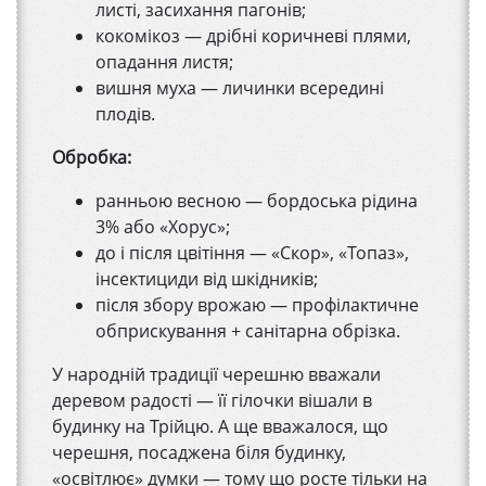
листі, засихання пагонів;
кокомікоз — дрібні коричневі плями,
опадання листя;
вишня муха — личинки всередині
плодів.
Обробка:
ранньою весною — бордоська рідина
3% або «Хорус»;
до і після цвітіння — «Скор», «Топаз»,
інсектициди від шкідників;
після збору врожаю — профілактичне
обприскування + санітарна обрізка.
У народній традиції черешню вважали
деревом радості — її гілочки вішали в
будинку на Трійцю. А ще вважалося, що
черешня, посаджена біля будинку,
«освітлює» думки — тому що росте тільки на