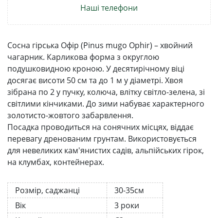
Наші телефони
Сосна гірська Офір (Pinus mugo Ophir) – хвойний
чагарник. Карликова форма з округлою
подушковидною кроною. У десятирічному віці
досягає висоти 50 см та до 1 м у діаметрі. Хвоя
зібрана по 2 у пучку, колюча, влітку світло-зелена, зі
світлими кінчиками. До зими набуває характерного
золотисто-жовтого забарвлення.
Посадка проводиться на сонячних місцях, віддає
перевагу дренованим грунтам. Використовується
для невеликих кам'янистих садів, альпійських гірок,
на клумбах, контейнерах.
Розмір, саджанці
30-35см
Вік
3 роки