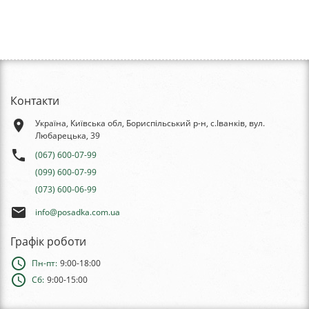
Контакти
place
Україна, Київська обл, Бориспільський р-н, с.Іванків, вул.
Любарецька, 39
phone
(067) 600-07-99
(099) 600-07-99
(073) 600-06-99
email
info@posadka.com.ua
Графік роботи
schedule
Пн-пт:
9:00-18:00
schedule
Сб:
9:00-15:00