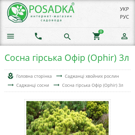
УКР
РУС
0
menu
phone
shopping_cart
person_outline
search
Сосна гірська Офір (Ophir) 3л
local_florist
trending_flat
Головна сторінка
Саджанці хвойних рослин
trending_flat
trending_flat
Саджанці сосни
Сосна гірська Офір (Ophir) 3л