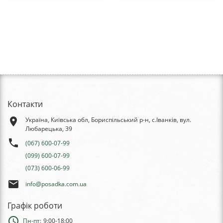
Контакти
place
Україна, Київська обл, Бориспільський р-н, с.Іванків, вул.
Любарецька, 39
phone
(067) 600-07-99
(099) 600-07-99
(073) 600-06-99
email
info@posadka.com.ua
Графік роботи
schedule
Пн-пт:
9:00-18:00