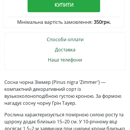
КУПИТИ
Мінімальна вартість замовлення:
350грн.
Способи оплати
Доставка
Наші телефони
Сосна чорна Зіммер (Pinus nigra ‘Zimmer’) —
компактний декоративний сорт із
вузькоколоноподібною густою кроною. За формою
нагадує сосну чорну Грін Тауер.
Рослина характеризується помірною силою росту та
щороку додає близько 15–20 см. У 10-річному віці
досягає 1,5–2 м заввишки при ширині крони близько