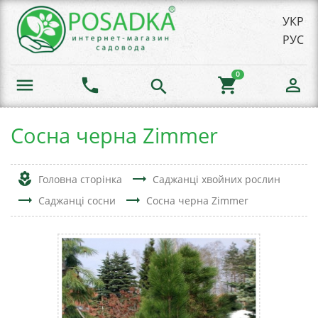
УКР
РУС
0
menu
phone
shopping_cart
person_outline
search
Сосна черна Zimmer
local_florist
trending_flat
Головна сторінка
Саджанці хвойних рослин
trending_flat
trending_flat
Саджанці сосни
Сосна черна Zimmer