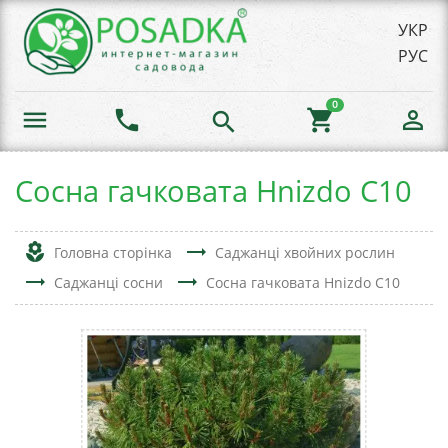
УКР
РУС
0
menu
phone
shopping_cart
person_outline
search
Сосна гачковата Hnizdo C10
local_florist
trending_flat
Головна сторінка
Саджанці хвойних рослин
trending_flat
trending_flat
Саджанці сосни
Сосна гачковата Hnizdo C10