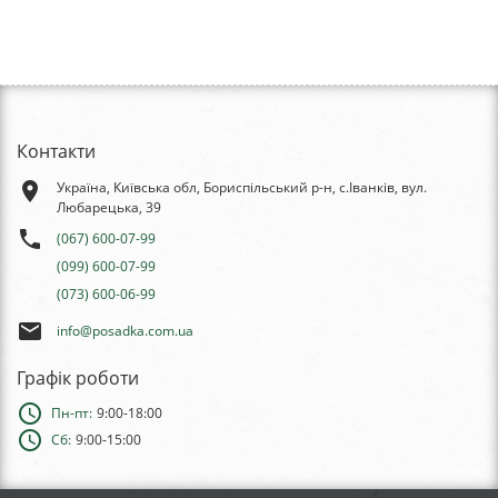
Контакти
place
Україна, Київська обл, Бориспільський р-н, с.Іванків, вул.
Любарецька, 39
phone
(067) 600-07-99
(099) 600-07-99
(073) 600-06-99
email
info@posadka.com.ua
Графік роботи
schedule
Пн-пт:
9:00-18:00
schedule
Сб:
9:00-15:00