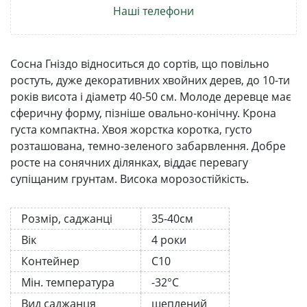
Наші телефони
Сосна Гніздо відноситься до сортів, що повільно
ростуть, дуже декоративних хвойних дерев, до 10-ти
років висота і діаметр 40-50 см. Молоде деревце має
сферичну форму, пізніше овально-конічну. Крона
густа компактна. Хвоя жорстка коротка, густо
розташована, темно-зеленого забарвлення. Добре
росте на сонячних ділянках, віддає перевагу
супіщаним грунтам. Висока морозостійкість.
Розмір, саджанці
35-40см
Вік
4 роки
Контейнер
С10
Мін. температура
-32°C
Вид саджанця
щеплений