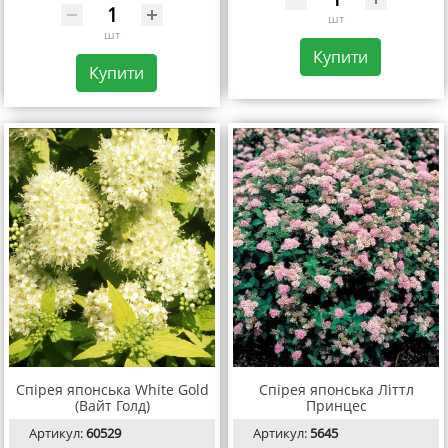
шт
шт
Купити
Купити
Спірея японська White Gold
Спірея японська Літтл
(Вайт Голд)
Принцес
Артикул:
60529
Артикул:
5645