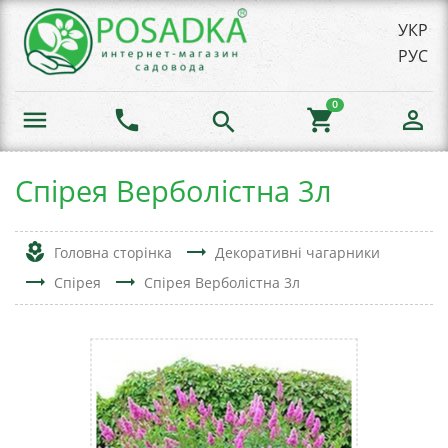
УКР
РУС
0
menu
phone
shopping_cart
person_outline
search
Спірея Верболістна 3л
local_florist
trending_flat
Головна сторінка
Декоративні чагарники
trending_flat
trending_flat
Спірея
Спірея Верболістна 3л