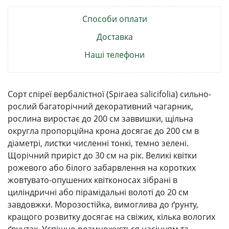
Способи оплати
Доставка
Наші телефони
Сорт спіреї вербалістної (Spiraea salicifolia) сильно-
рослий багаторічний декоративний чагарник,
рослина виростає до 200 см заввишки, щільна
округла пропорційна крона досягає до 200 см в
діаметрі, листки численні тонкі, темно зелені.
Щорічний приріст до 30 см на рік. Великі квітки
рожевого або білого забарвлення на коротких
жовтувато-опушених квітконосах зібрані в
циліндричні або пірамідальні волоті до 20 см
завдовжки. Морозостійка, вимоглива до ґрунту,
кращого розвитку досягає на свіжих, кілька вологих
ґрунтах. Успішно розмножується насінням та