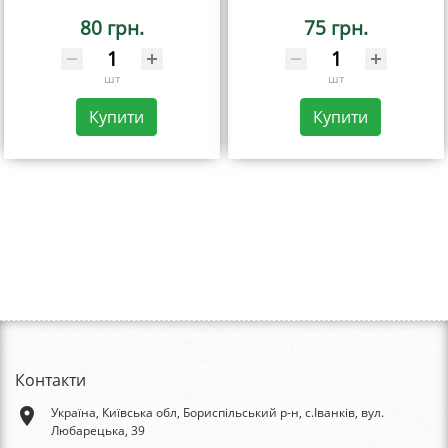
80 грн.
75 грн.
шт
шт
Купити
Купити
Контакти
place
Україна, Київська обл, Бориспільський р-н, с.Іванків, вул.
Любарецька, 39