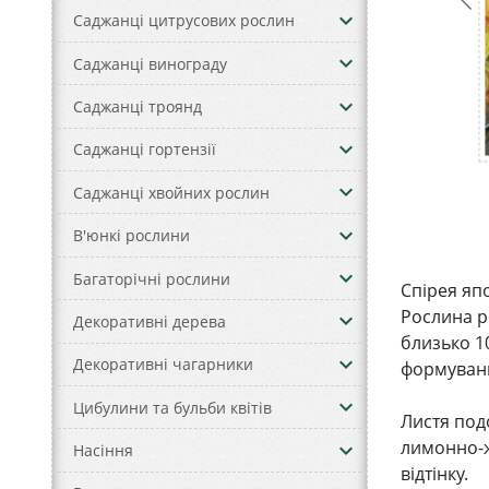
keyboard_arrow_down
Саджанці цитрусових рослин
keyboard_arrow_down
Саджанці винограду
keyboard_arrow_down
Саджанці троянд
keyboard_arrow_down
Саджанці гортензії
keyboard_arrow_down
Саджанці хвойних рослин
keyboard_arrow_down
В'юнкі рослини
keyboard_arrow_down
Багаторічні рослини
Спірея яп
Рослина р
keyboard_arrow_down
Декоративні дерева
близько 10
keyboard_arrow_down
Декоративні чагарники
формуван
keyboard_arrow_down
Цибулини та бульби квітів
Листя под
лимонно-ж
keyboard_arrow_down
Насіння
відтінку.