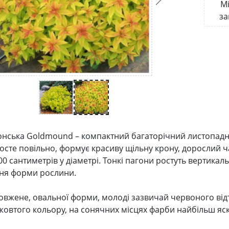
Мі
за
онська Goldmound – компактний багаторічний листопадн
осте повільно, формує красиву щільну крону, дорослий ча
0 сантиметрів у діаметрі. Тонкі пагони ростуть вертикал
ня форми рослини.
овжене, овальної форми, молоді зазвичай червоного від
овтого кольору, на сонячних місцях фарби найбільш яс