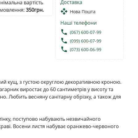
Доставка
німальна вартість
мовлення:
350грн.
open_with
Нова Пошта
Наші телефони
local_phone
(067) 600-07-99
local_phone
(099) 600-07-99
local_phone
(073) 600-06-99
ий кущ, з густою округлою декоративною кроною.
гарник виростає до 60 сантиметрів у висоту та
ьно. Любить весняну санітарну обрізку, а також для
тінку, поступово набувають незвичайного
краві. Восени листя набуває оранжево-червоного