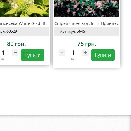
Спірея японська White Gold (Вайт Голд)
Спірея японська Літтл Принцес
кул:
60529
Артикул:
5645
80 грн.
75 грн.
Купити
Купити
шт
шт