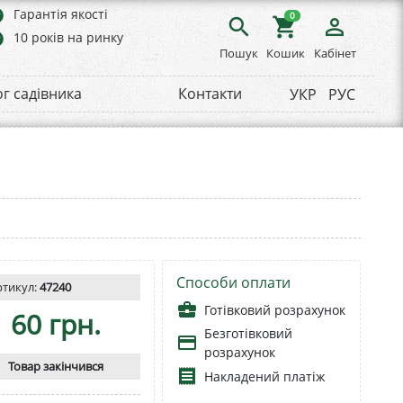
rs
Гарантія якості
0
search
shopping_cart
person_outline
rs
10 років на ринку
Пошук
Кошик
Кабінет
ог садівника
Контакти
УКР
РУС
Способи оплати
ртикул:
47240
business_center
Готівковий розрахунок
60 грн.
Безготівковий
payment
розрахунок
Товар закінчився
receipt
Накладений платіж