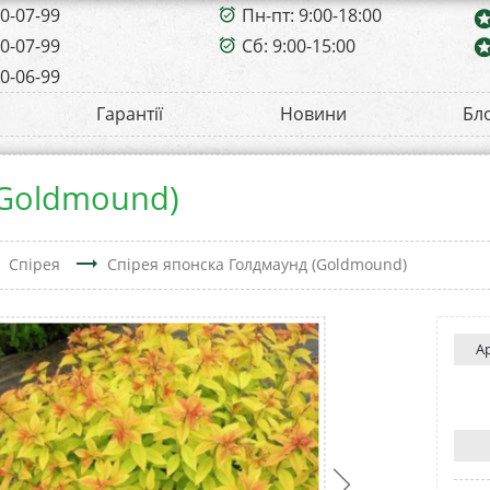
00-07-99
Пн-пт: 9:00-18:00
alarm_on
sta
00-07-99
Сб: 9:00-15:00
sta
alarm_on
00-06-99
Гарантії
Новини
Бл
(Goldmound)
t
trending_flat
Спірея
Спірея японска Голдмаунд (Goldmound)
А