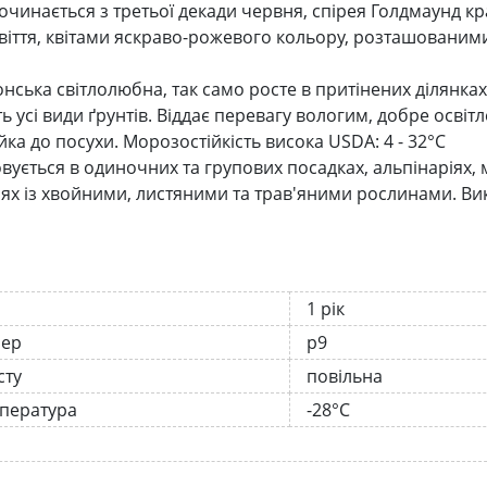
починається з третьої декади червня, спірея Голдмаунд к
цвіття, квітами яскраво-рожевого кольору, розташованим
онська світлолюбна, так само росте в притінених ділянка
ь усі види ґрунтів. Віддає перевагу вологим, добре осві
йка до посухи. Морозостійкість висока USDA: 4 - 32°C
вується в одиночних та групових посадках, альпінаріях,
ях із хвойними, листяними та трав'яними рослинами. Ви
1 рік
нер
р9
сту
повільна
мпература
-28°C