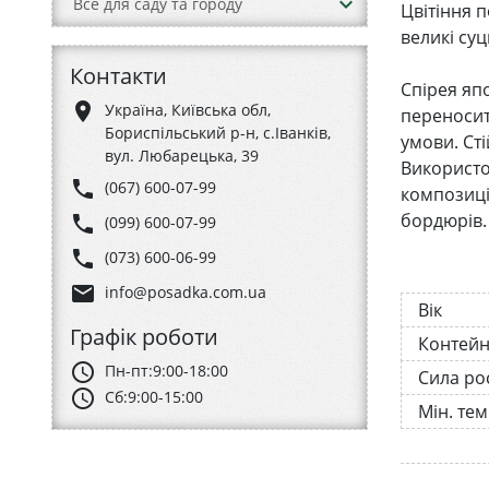
keyboard_arrow_down
Все для саду та городу
Цвітіння 
великі су
Контакти
Спірея яп
place
Україна, Київська обл,
переносит
Бориспільський р-н, с.Іванків,
умови. Сті
вул. Любарецька, 39
Використо
phone
(067) 600-07-99
композиці
бордюрів.
phone
(099) 600-07-99
phone
(073) 600-06-99
email
info@posadka.com.ua
Вік
Графік роботи
Контей
schedule
Пн-пт:
9:00-18:00
Сила ро
schedule
Сб:
9:00-15:00
Мін. те