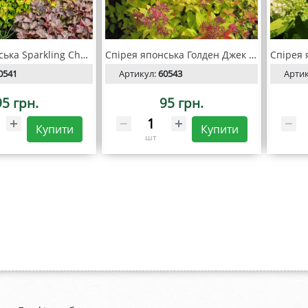
Спірея японська Sparkling Champagne (Спарклинг Шампейн)
Спірея японська Голден Джек (Golden Jack)
0541
Артикул:
60543
Арти
95 грн.
95 грн.
Купити
Купити
шт