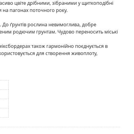
расиво цвіте дрібними, зібраними у щиткоподібні
и на пагонах поточного року.
х. До ґрунтів рослина невимоглива, добре
тленим родючим грунтам. Чудово переносить міські
 міксбордерах також гармонійно поєднується в
користовується для створення живоплоту,