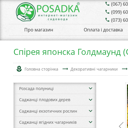
(067) 6
phone
(099) 6
phone
(073) 6
phone
Про магазин
Оплата і доставка
Спірея японска Голдмаунд 
local_florist
trending_flat
trending_fla
Головна сторінка
Декоративні чагарники
keyboard_arrow_down
Розсада полуниці
keyboard_arrow_down
Саджанці плодових дерев
keyboard_arrow_down
Саджанці екзотичних рослин
keyboard_arrow_down
Саджанці ягідних чагарників