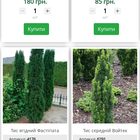
180 грн.
85 грн.
шт
шт
Купити
Купити
Тис ягідний Фастігіата
Тис середній Войтек
Артикул:
4176
Артикул:
6291