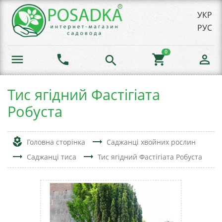
УКР
РУС
0
menu
phone
shopping_cart
person_outline
search
Тис ягідний Фастігіата
Робуста
local_florist
trending_flat
Головна сторінка
Саджанці хвойних рослин
trending_flat
trending_flat
Саджанці тиса
Тис ягідний Фастігіата Робуста