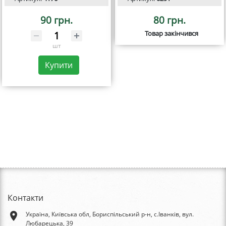
90 грн.
80 грн.
Товар закінчився
шт
Купити
Контакти
place
Україна, Київська обл, Бориспільський р-н, с.Іванків, вул.
Любарецька, 39