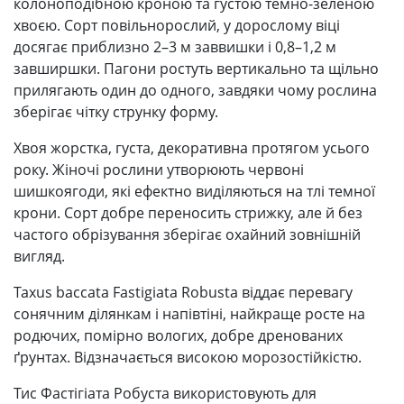
колоноподібною кроною та густою темно-зеленою
хвоєю. Сорт повільнорослий, у дорослому віці
досягає приблизно 2–3 м заввишки і 0,8–1,2 м
завширшки. Пагони ростуть вертикально та щільно
прилягають один до одного, завдяки чому рослина
зберігає чітку струнку форму.
Хвоя жорстка, густа, декоративна протягом усього
року. Жіночі рослини утворюють червоні
шишкоягоди, які ефектно виділяються на тлі темної
крони. Сорт добре переносить стрижку, але й без
частого обрізування зберігає охайний зовнішній
вигляд.
Taxus baccata Fastigiata Robusta віддає перевагу
сонячним ділянкам і напівтіні, найкраще росте на
родючих, помірно вологих, добре дренованих
ґрунтах. Відзначається високою морозостійкістю.
Тис Фастігіата Робуста використовують для