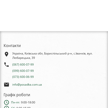
Контакти
place
Україна, Київська обл, Бориспільський р-н, с.Іванків, вул.
Любарецька, 39
phone
(067) 600-07-99
(099) 600-07-99
(073) 600-06-99
email
info@posadka.com.ua
Графік роботи
schedule
Пн-пт:
9:00-18:00