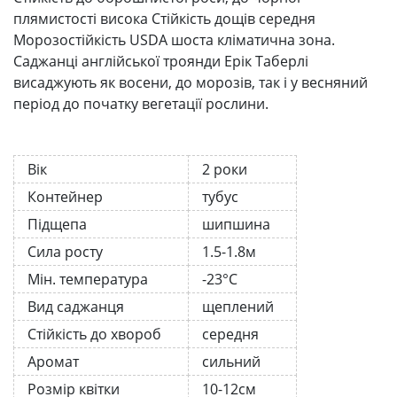
плямистості висока Стійкість дощів середня
Морозостійкість USDA шоста кліматична зона.
Саджанці англійської троянди Ерік Таберлі
висаджують як восени, до морозів, так і у весняний
період до початку вегетації рослини.
Вік
2 роки
Контейнер
тубус
Підщепа
шипшина
Сила росту
1.5-1.8м
Мін. температура
-23°C
Вид саджанця
щеплений
Стійкість до хвороб
середня
Аромат
сильний
Розмір квітки
10-12см