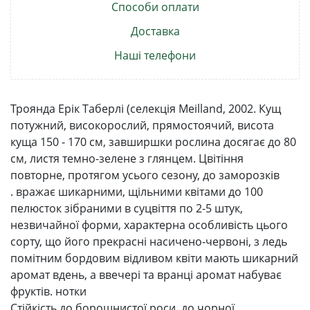
Способи оплати
Доставка
Наші телефони
Троянда Ерік Таберлі (селекція Meilland, 2002. Кущ
потужний, високорослий, прямостоячий, висота
куща 150 - 170 см, завширшки рослина досягає до 80
см, листя темно-зелене з глянцем. Цвітіння
повторне, протягом усього сезону, до заморозків
. вражає шикарними, щільними квітами до 100
пелюсток зібраними в суцвіття по 2-5 штук,
незвичайної форми, характерна особливість цього
сорту, що його прекрасні насичено-червоні, з ледь
помітним бордовим відливом квіти мають шикарний
аромат вдень, а ввечері та вранці аромат набуває
фруктів. нотки
Стійкість до борошнистої роси, до чорної