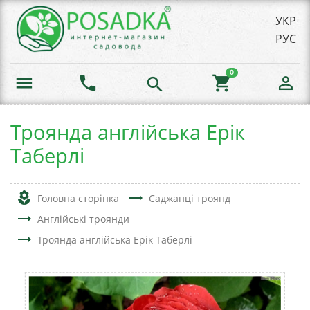
УКР
РУС
0
menu
phone
shopping_cart
person_outline
search
Троянда англійська Ерік
Таберлі
local_florist
trending_flat
Головна сторінка
Саджанці троянд
trending_flat
Англійські троянди
trending_flat
Троянда англійська Ерік Таберлі