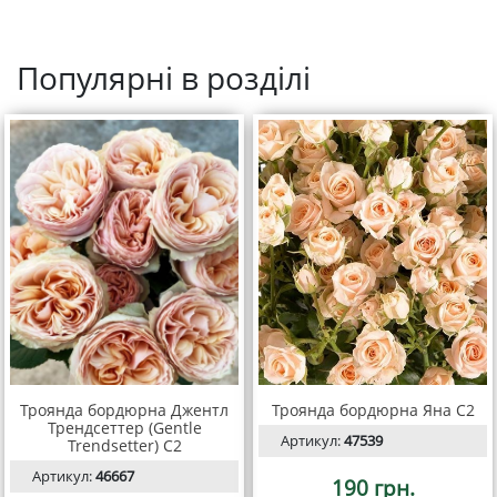
Популярні в розділі
Троянда бордюрна Джентл
Троянда бордюрна Яна С2
Трендсеттер (Gentle
Артикул:
47539
Trendsetter) С2
Артикул:
46667
190 грн.