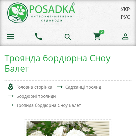
УКР
РУС
0
menu
phone
shopping_cart
person_outline
search
Троянда бордюрна Сноу
Балет
local_florist
trending_flat
Головна сторінка
Саджанці троянд
trending_flat
Бордюрні троянди
trending_flat
Троянда бордюрна Сноу Балет