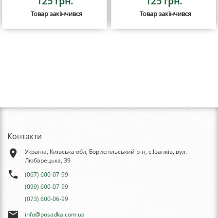
125 грн.
125 грн.
Товар закінчився
Товар закінчився
Контакти
place
Україна, Київська обл, Бориспільський р-н, с.Іванків, вул.
Любарецька, 39
phone
(067) 600-07-99
(099) 600-07-99
(073) 600-06-99
email
info@posadka.com.ua