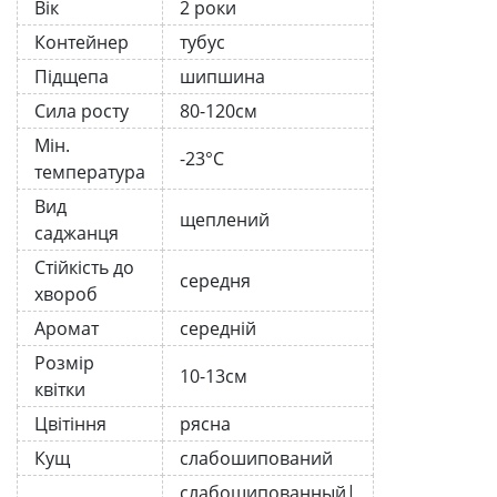
Вік
2 роки
Контейнер
тубус
Підщепа
шипшина
Сила росту
80-120см
Мін.
-23°C
температура
Вид
щеплений
саджанця
Стійкість до
середня
хвороб
Аромат
середній
Розмір
10-13см
квітки
Цвітіння
рясна
Кущ
слабошипований
слабошипованный|