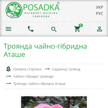
УКР
РУС
0
menu
phone
shopping_cart
person_outline
search
Троянда чайно-гібридна
Аташе
local_florist
trending_flat
Головна сторінка
Саджанці троянд
trending_flat
Чайно-гібридні троянди
trending_flat
Троянда чайно-гібридна Аташе