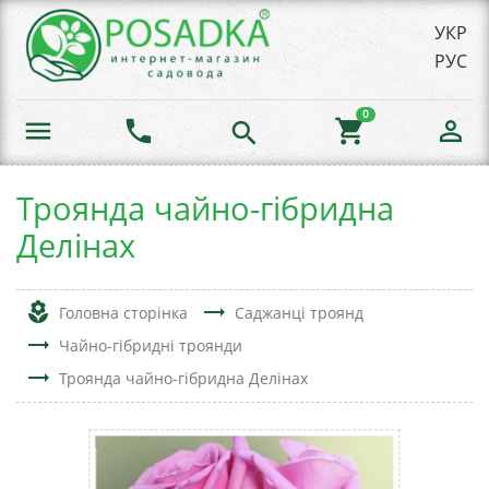
УКР
РУС
0
menu
phone
shopping_cart
person_outline
search
Троянда чайно-гібридна
Делінах
local_florist
trending_flat
Головна сторінка
Саджанці троянд
trending_flat
Чайно-гібридні троянди
trending_flat
Троянда чайно-гібридна Делінах