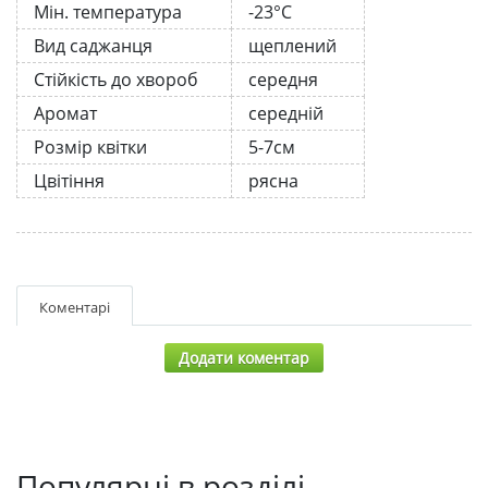
Мін. температура
-23°C
Вид саджанця
щеплений
Стійкість до хвороб
середня
Аромат
середній
Розмір квітки
5-7см
Цвітіння
рясна
Коментарі
Додати коментар
Популярні в розділі