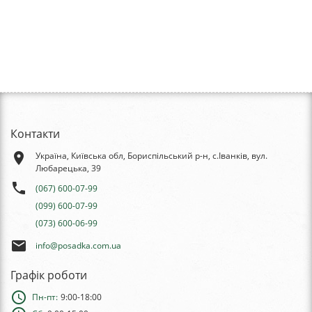
Контакти
place
Україна, Київська обл, Бориспільський р-н, с.Іванків, вул.
Любарецька, 39
phone
(067) 600-07-99
(099) 600-07-99
(073) 600-06-99
email
info@posadka.com.ua
Графік роботи
schedule
Пн-пт:
9:00-18:00