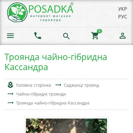
УКР
РУС
0
menu
phone
shopping_cart
person_outline
search
Троянда чайно-гібридна
Кассандра
local_florist
trending_flat
Головна сторінка
Саджанці троянд
trending_flat
Чайно-гібридні троянди
trending_flat
Троянда чайно-гібридна Кассандра