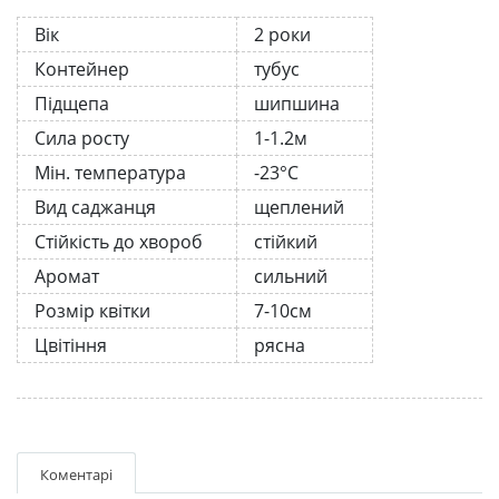
Вік
2 роки
Контейнер
тубус
Підщепа
шипшина
Сила росту
1-1.2м
Мін. температура
-23°C
Вид саджанця
щеплений
Стійкість до хвороб
стійкий
Аромат
сильний
Розмір квітки
7-10см
Цвітіння
рясна
Коментарі