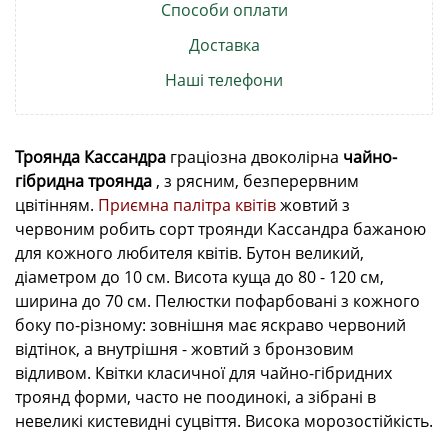
Способи оплати
Доставка
Наші телефони
Троянда Кассандра
граціозна двоколірна
чайно-
гібридна троянда
, з рясним, безперервним
цвітінням.
Приємна палітра квітів
жовтий з
червоним робить сорт троянди Кассандра бажаною
для кожного любителя квітів. Бутон великий,
діаметром до 10 см. Висота куща до 80 - 120 см,
ширина до 70 см.
Пелюстки пофарбовані з кожного
боку по-різному: зовнішня має яскраво червоний
відтінок, а внутрішня - жовтий з бронзовим
відливом. Квітки класичної для чайно-гібридних
троянд
форми, часто не поодинокі, а зібрані в
невеликі кистевидні суцвіття. Висока морозостійкість.