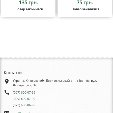
135 грн.
75 грн.
Товар закінчився
Товар закінчився
Контакти
place
Україна, Київська обл, Бориспільський р-н, с.Іванків, вул.
Любарецька, 39
phone
(067) 600-07-99
(099) 600-07-99
(073) 600-06-99