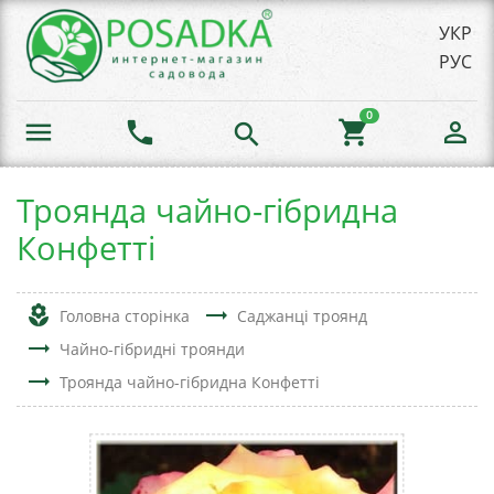
УКР
РУС
0
menu
phone
shopping_cart
person_outline
search
Троянда чайно-гібридна
Конфетті
local_florist
trending_flat
Головна сторінка
Саджанці троянд
trending_flat
Чайно-гібридні троянди
trending_flat
Троянда чайно-гібридна Конфетті