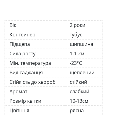
Вік
2 роки
Контейнер
тубус
Підщепа
шипшина
Сила росту
1-1.2м
Мін. температура
-23°C
Вид саджанця
щеплений
Стійкість до хвороб
стійкий
Аромат
слабкий
Розмір квітки
10-13см
Цвітіння
рясна