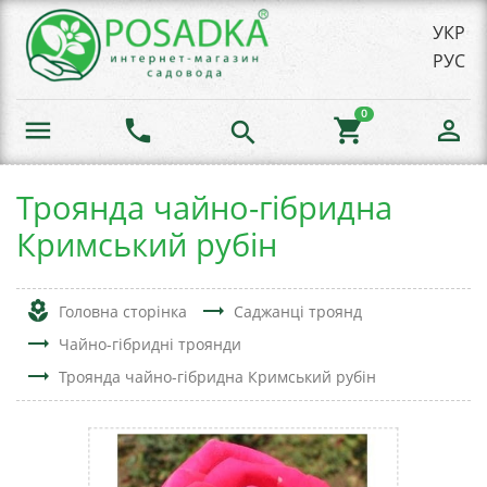
УКР
РУС
0
menu
phone
shopping_cart
person_outline
search
Троянда чайно-гібридна
Кримський рубін
local_florist
trending_flat
Головна сторінка
Саджанці троянд
trending_flat
Чайно-гібридні троянди
trending_flat
Троянда чайно-гібридна Кримський рубін