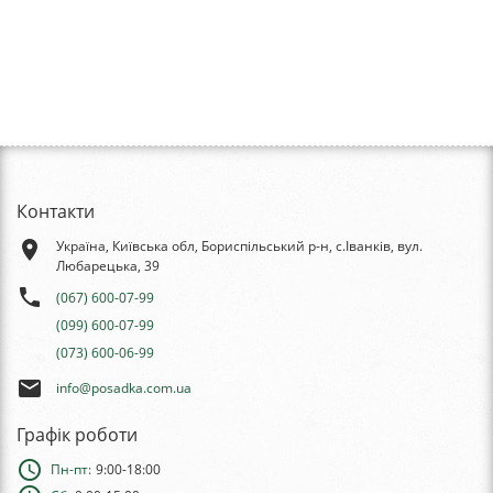
Контакти
place
Україна, Київська обл, Бориспільський р-н, с.Іванків, вул.
Любарецька, 39
phone
(067) 600-07-99
(099) 600-07-99
(073) 600-06-99
email
info@posadka.com.ua
Графік роботи
schedule
Пн-пт:
9:00-18:00