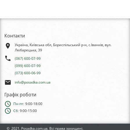
Контакти
place
Україна, Київська обл, Бориспільський р-н, с.Іванків, вул.
Любарецька, 39
phone
(067) 600-07-99
(099) 600-07-99
(073) 600-06-99
email
info@posadka.com.ua
Графік роботи
schedule
Пн-пт:
9:00-18:00
schedule
Сб:
9:00-15:00
© 2021, Posadka.com.ua, Всі права захищені.