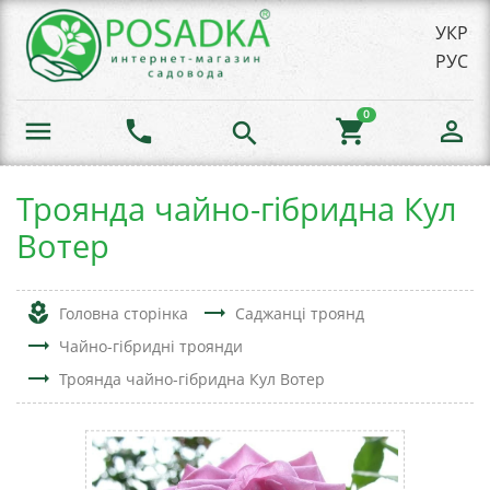
УКР
РУС
0
menu
phone
shopping_cart
person_outline
search
Троянда чайно-гібридна Кул
Вотер
local_florist
trending_flat
Головна сторінка
Саджанці троянд
trending_flat
Чайно-гібридні троянди
trending_flat
Троянда чайно-гібридна Кул Вотер