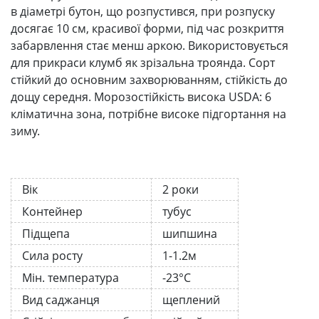
в діаметрі бутон, що розпустився, при розпуску
досягає 10 см, красивої форми, під час розкриття
забарвлення стає менш аркою. Використовується
для прикраси клумб як зрізальна троянда. Сорт
стійкий до основним захворюванням, стійкість до
дощу середня. Морозостійкість висока USDA: 6
кліматична зона, потрібне високе підгортання на
зиму.
Вік
2 роки
Контейнер
тубус
Підщепа
шипшина
Сила росту
1-1.2м
Мін. температура
-23°C
Вид саджанця
щеплений