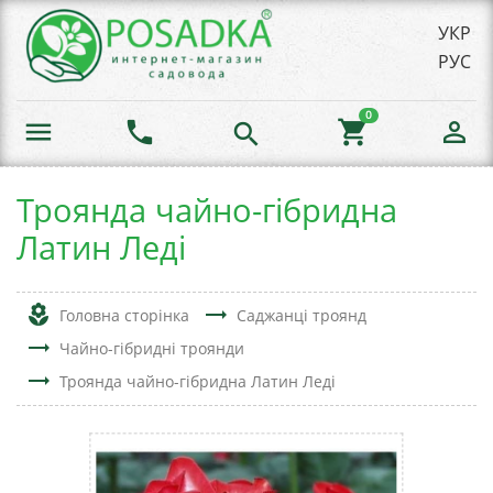
УКР
РУС
0
menu
phone
shopping_cart
person_outline
search
Троянда чайно-гібридна
Латин Леді
local_florist
trending_flat
Головна сторінка
Саджанці троянд
trending_flat
Чайно-гібридні троянди
trending_flat
Троянда чайно-гібридна Латин Леді