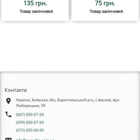
135 грн.
75 грн.
Товар закінчився
Товар закінчився
Контакти
place
Україна, Київська обл, Бориспільський р-н, с.Іванків, вул.
Любарецька, 39
phone
(067) 600-07-99
(099) 600-07-99
(073) 600-06-99