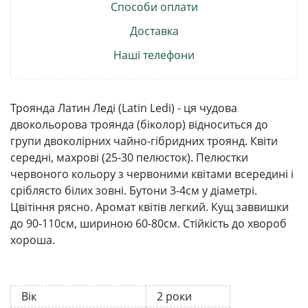
Способи оплати
Доставка
Наші телефони
Троянда Латин Леді (Latin Ledi) - ця чудова
двокольорова троянда (біколор) відноситься до
групи двоколірних чайно-гібридних троянд. Квіти
середні, махрові (25-30 пелюсток). Пелюстки
червоного кольору з червоними квітами всередині і
сріблясто білих зовні. Бутони 3-4см у діаметрі.
Цвітіння рясно. Аромат квітів легкий. Кущ заввишки
до 90-110см, шириною 60-80см. Стійкість до хвороб
хороша.
Вік
2 роки