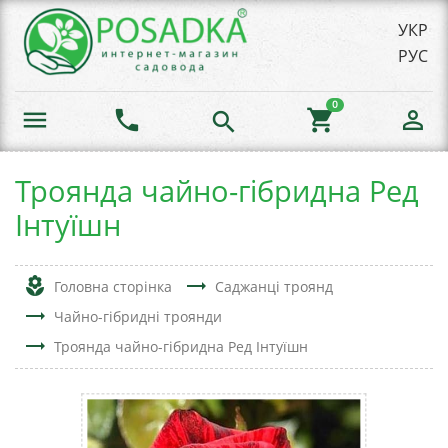
УКР
РУС
0
menu
phone
shopping_cart
person_outline
search
Троянда чайно-гібридна Ред
Інтуїшн
local_florist
trending_flat
Головна сторінка
Саджанці троянд
trending_flat
Чайно-гібридні троянди
trending_flat
Троянда чайно-гібридна Ред Інтуїшн