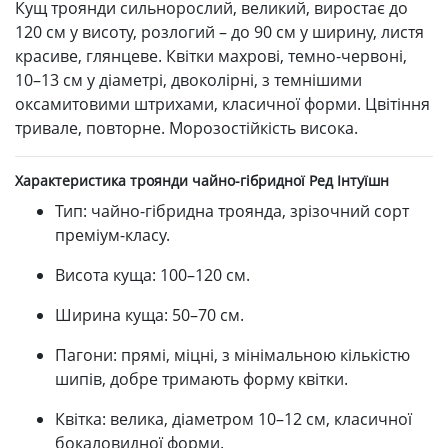
Кущ троянди сильнорослий, великий, виростає до
120 см у висоту, розлогий – до 90 см у ширину, листя
красиве, глянцеве. Квітки махрові, темно-червоні,
10–13 см у діаметрі, двоколірні, з темнішими
оксамитовими штрихами, класичної форми. Цвітіння
тривале, повторне. Морозостійкість висока.
Характеристика троянди чайно-гібридної Ред Інтуїшн
Тип: чайно-гібридна троянда, зрізочний сорт
преміум-класу.
Висота куща: 100–120 см.
Ширина куща: 50–70 см.
Пагони: прямі, міцні, з мінімальною кількістю
шипів, добре тримають форму квітки.
Квітка: велика, діаметром 10–12 см, класичної
бокаловидної форми.