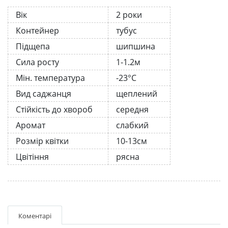
Вік
2 роки
Контейнер
тубус
Підщепа
шипшина
Сила росту
1-1.2м
Мін. температура
-23°C
Вид саджанця
щеплений
Стійкість до хвороб
середня
Аромат
слабкий
Розмір квітки
10-13см
Цвітіння
рясна
Коментарі