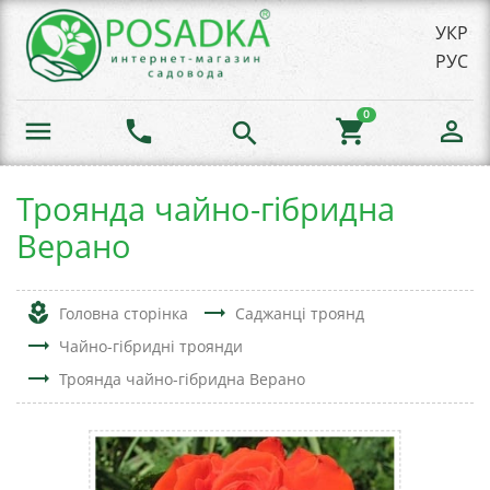
УКР
РУС
0
menu
phone
shopping_cart
person_outline
search
Троянда чайно-гібридна
Верано
local_florist
trending_flat
Головна сторінка
Саджанці троянд
trending_flat
Чайно-гібридні троянди
trending_flat
Троянда чайно-гібридна Верано