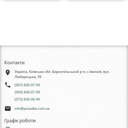
Контакти
place
Україна, Київська обл, Бориспільський р-н, с.Іванків, вул.
Любарецька, 39
phone
(067) 600-07-99
(099) 600-07-99
(073) 600-06-99
email
info@posadka.com.ua
Графік роботи