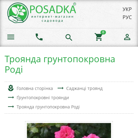
УКР
РУС
0
menu
phone
shopping_cart
person_outline
search
Троянда грунтопокровна
Роді
local_florist
trending_flat
Головна сторінка
Саджанці троянд
trending_flat
Ґрунтопокровні троянди
trending_flat
Троянда грунтопокровна Роді