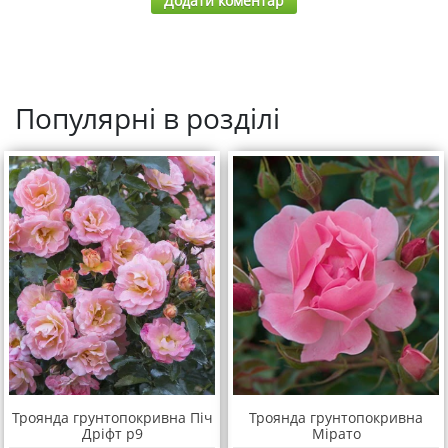
Додати коментар
Популярні в розділі
Троянда грунтопокривна Піч
Троянда грунтопокривна
Дріфт р9
Мірато