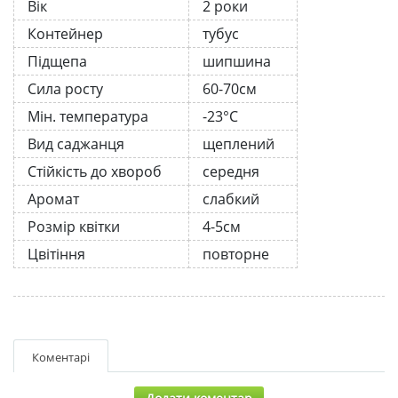
Вік
2 роки
Контейнер
тубус
Підщепа
шипшина
Сила росту
60-70см
Мін. температура
-23°C
Вид саджанця
щеплений
Стійкість до хвороб
середня
Аромат
слабкий
Розмір квітки
4-5см
Цвітіння
повторне
Коментарі