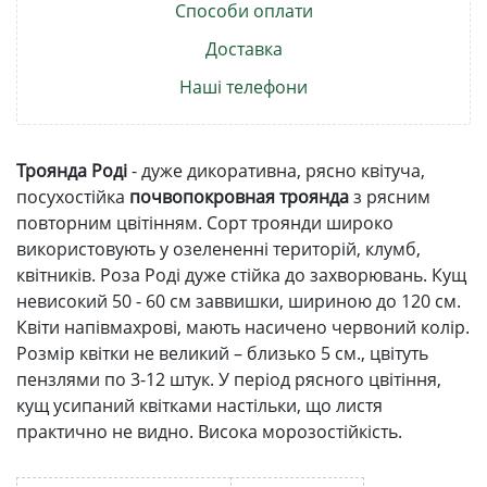
Способи оплати
Доставка
Наші телефони
Троянда Роді
- дуже дикоративна, рясно квітуча,
посухостійка
почвопокровная троянда
з рясним
повторним цвітінням. Сорт троянди широко
використовують у озелененні територій, клумб,
квітників. Роза Роді дуже стійка до захворювань. Кущ
невисокий 50 - 60 см заввишки, шириною до 120 см.
Квіти напівмахрові, мають насичено червоний колір.
Розмір квітки не великий – близько 5 см., цвітуть
пензлями по 3-12 штук. У період рясного цвітіння,
кущ усипаний квітками настільки, що листя
практично не видно. Висока морозостійкість.