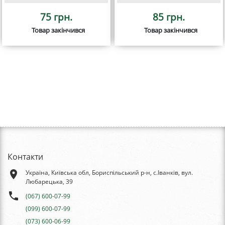
75 грн.
85 грн.
Товар закінчився
Товар закінчився
Контакти
place
Україна, Київська обл, Бориспільський р-н, с.Іванків, вул.
Любарецька, 39
phone
(067) 600-07-99
(099) 600-07-99
(073) 600-06-99