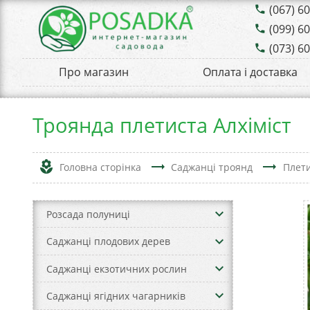
(067) 6
phone
(099) 6
phone
(073) 6
phone
Про магазин
Оплата і доставка
Троянда плетиста Алхіміст
local_florist
trending_flat
trending_flat
Головна сторінка
Саджанці троянд
Плети
keyboard_arrow_down
Розсада полуниці
keyboard_arrow_down
Саджанці плодових дерев
keyboard_arrow_down
Саджанці екзотичних рослин
keyboard_arrow_down
Саджанці ягідних чагарників