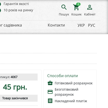
rs
Гарантія якості
0
search
shopping_cart
person_outline
rs
10 років на ринку
Пошук
Кошик
Кабінет
ог садівника
Контакти
УКР
РУС
Способи оплати
ртикул:
4067
business_center
Готівковий розрахунок
45 грн.
Безготівковий
payment
розрахунок
Товар закінчився
receipt
Накладений платіж