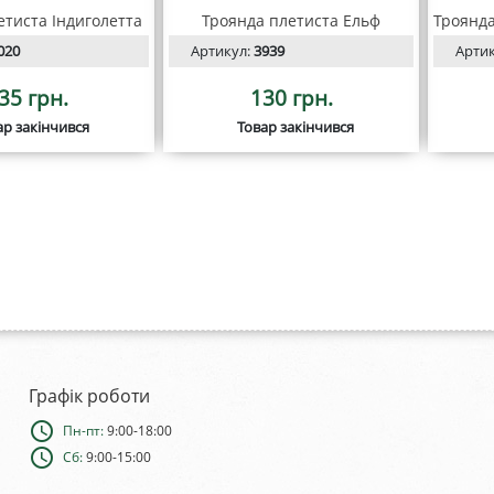
етиста Індиголетта
Троянда плетиста Ельф
020
Артикул:
3939
Арти
35 грн.
130 грн.
ар закінчився
Товар закінчився
Графік роботи
schedule
Пн-пт:
9:00-18:00
schedule
Сб:
9:00-15:00