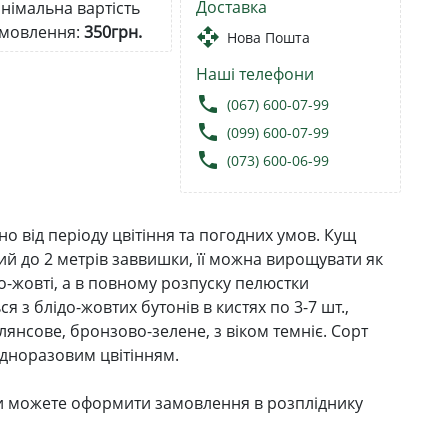
Доставка
німальна вартість
мовлення:
350грн.
open_with
Нова Пошта
Наші телефони
local_phone
(067) 600-07-99
local_phone
(099) 600-07-99
local_phone
(073) 600-06-99
но від періоду цвітіння та погодних умов. Кущ
ий до 2 метрів заввишки, її можна вирощувати як
о-жовті, а в повному розпуску пелюстки
 з блідо-жовтих бутонів в кистях по 3-7 шт.,
лянсове, бронзово-зелене, з віком темніє. Сорт
одноразовим цвітінням.
ви можете оформити замовлення в розпліднику