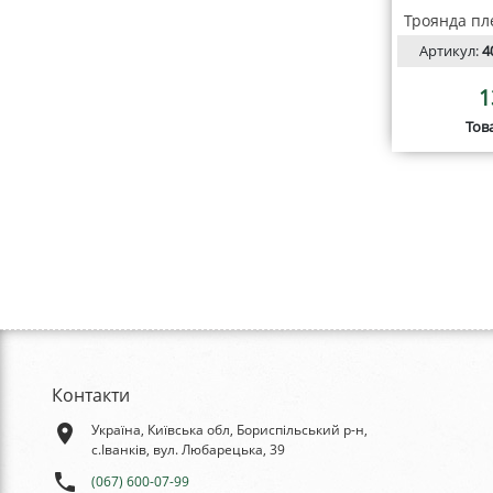
Троянда пл
Артикул:
4
1
Тов
Контакти
place
Україна, Київська обл, Бориспільський р-н,
с.Іванків, вул. Любарецька, 39
phone
(067) 600-07-99