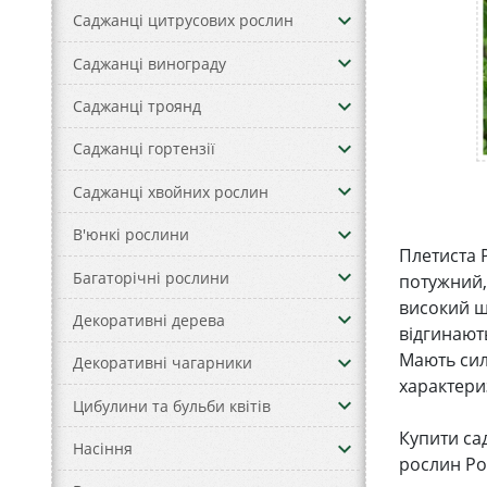
keyboard_arrow_down
Саджанці цитрусових рослин
keyboard_arrow_down
Саджанці винограду
keyboard_arrow_down
Саджанці троянд
keyboard_arrow_down
Саджанці гортензії
keyboard_arrow_down
Саджанці хвойних рослин
keyboard_arrow_down
В'юнкі рослини
Плетиста Р
keyboard_arrow_down
Багаторічні рослини
потужний,
високий ш
keyboard_arrow_down
Декоративні дерева
відгинають
Мають силь
keyboard_arrow_down
Декоративні чагарники
характери
keyboard_arrow_down
Цибулини та бульби квітів
Купити са
keyboard_arrow_down
Насіння
рослин Po