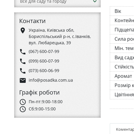
keyboard_arrow_down
Все для саду та городу
Вік
Контакти
Контей
Підщеп
place
Україна, Київська обл,
Бориспільський р-н, с.Іванків,
Сила ро
вул. Любарецька, 39
Мін. те
phone
(067) 600-07-99
Вид сад
phone
(099) 600-07-99
Стійкіст
phone
(073) 600-06-99
Аромат
email
info@posadka.com.ua
Розмір к
Графік роботи
Цвітіння
schedule
Пн-пт:
9:00-18:00
schedule
Сб:
9:00-15:00
Коментар