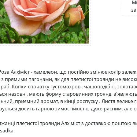
Мі
за
оза Алхіміст - хамелеон, що постійно змінює колір залеж
 з прямими пагонами, як для плетистої троянди не висок
раб. Квітки спочатку густомахрові, чашоподібні, золотав
ся назовні, мають форму старовинних троянд, з'являються
ний, приємний аромат, в кінці роспуску . Листя велике г
зується досить гарною зимостійкістю, дуже рясним, але 
джанці плетистої троянди Алхіміст з доставкою поштою 
sadka