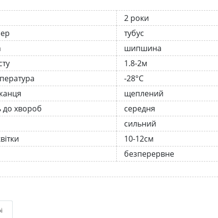
2 роки
нер
тубус
а
шипшина
сту
1.8-2м
мпература
-28°C
жанця
щеплений
ь до хвороб
середня
сильний
вітки
10-12см
безперервне
і