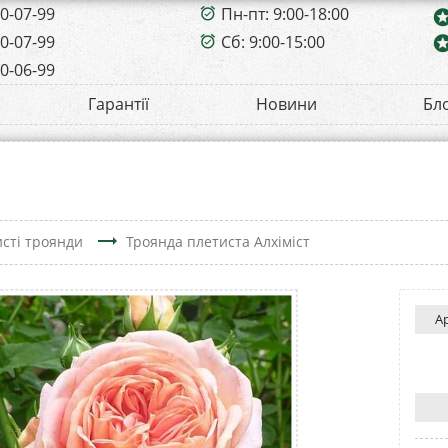
00-07-99
Пн-пт: 9:00-18:00
alarm_on
sta
00-07-99
Сб: 9:00-15:00
sta
alarm_on
00-06-99
Гарантії
Новини
Бл
trending_flat
сті троянди
Троянда плетиста Алхіміст
А