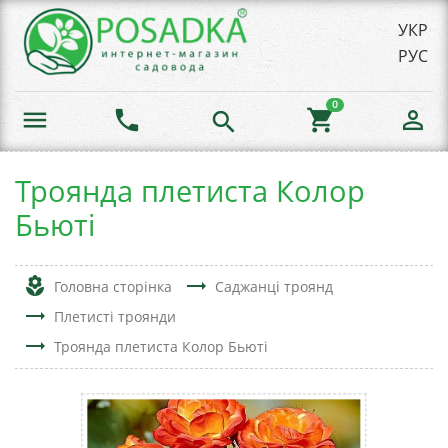
УКР
РУС
0
menu
phone
shopping_cart
person_outline
search
Троянда плетиста Колор
Бьюті
local_florist
trending_flat
Головна сторінка
Саджанці троянд
trending_flat
Плетисті троянди
trending_flat
Троянда плетиста Колор Бьюті