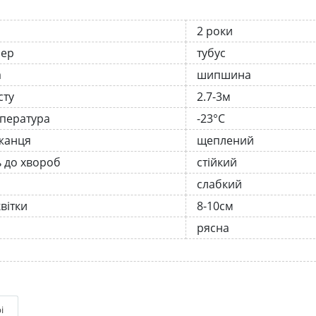
2 роки
нер
тубус
а
шипшина
сту
2.7-3м
мпература
-23°C
жанця
щеплений
ь до хвороб
стійкий
слабкий
вітки
8-10см
рясна
і