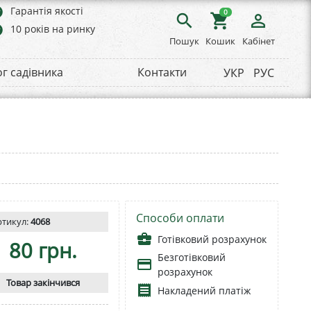
rs
Гарантія якості
0
search
shopping_cart
person_outline
rs
10 років на ринку
Пошук
Кошик
Кабінет
ог садівника
Контакти
УКР
РУС
Способи оплати
ртикул:
4068
business_center
Готівковий розрахунок
80 грн.
Безготівковий
payment
розрахунок
Товар закінчився
receipt
Накладений платіж