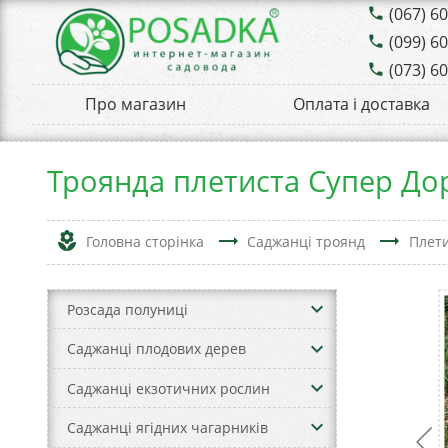
(067) 6
phone
(099) 6
phone
(073) 6
phone
Про магазин
Оплата і доставка
Троянда плетиста Супер До
local_florist
trending_flat
trending_flat
Головна сторінка
Саджанці троянд
Плети
keyboard_arrow_down
Розсада полуниці
keyboard_arrow_down
Саджанці плодових дерев
keyboard_arrow_down
Саджанці екзотичних рослин
keyboard_arrow_down
Саджанці ягідних чагарників