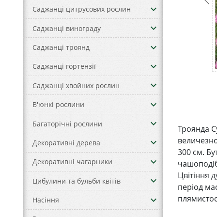
keyboard_arrow_down
Саджанці цитрусових рослин
keyboard_arrow_down
Саджанці винограду
keyboard_arrow_down
Саджанці троянд
keyboard_arrow_down
Саджанці гортензії
keyboard_arrow_down
Саджанці хвойних рослин
keyboard_arrow_down
В'юнкі рослини
keyboard_arrow_down
Багаторічні рослини
Троянда С
величезно
keyboard_arrow_down
Декоративні дерева
300 см. Б
keyboard_arrow_down
Декоративні чагарники
чашоподібн
Цвітіння д
keyboard_arrow_down
Цибулини та бульби квітів
період мас
плямистос
keyboard_arrow_down
Насіння