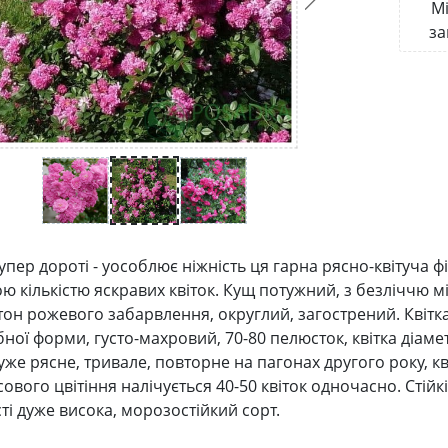
Мі
за
упер дороті - уособлює ніжність ця гарна рясно-квітуча 
ю кількістю яскравих квіток. Кущ потужний, з безліччю м
утон рожевого забарвлення, округлий, загострений. Квітк
ої форми, густо-махровий, 70-80 пелюсток, квітка діаметр
уже рясне, тривале, повторне на пагонах другого року, кві
ового цвітіння налічується 40-50 квіток одночасно. Стійк
ті дуже висока, морозостійкий сорт.