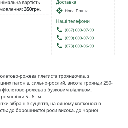
Доставка
німальна вартість
мовлення:
350грн.
open_with
Нова Пошта
Наші телефони
local_phone
(067) 600-07-99
local_phone
(099) 600-07-99
local_phone
(073) 600-06-99
фіолетово-рожева плетиста трояндочка, з
іцних пагонів, сильно-рослий, висота троянди 250-
а фіолетово-рожева з бузковим відливом,
ом квітки 5 - 6 см.
тки зібрані в суцвіття, на одному квітконосі в
ість: до борошнистої роси висока, до чорної