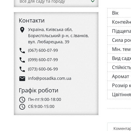
keyboard_arrow_down
Все для саду та городу
Вік
Контакти
Контей
place
Україна, Київська обл,
Підщеп
Бориспільський р-н, с.Іванків,
Сила ро
вул. Любарецька, 39
Мін. те
phone
(067) 600-07-99
Вид сад
phone
(099) 600-07-99
Стійкіст
phone
(073) 600-06-99
Аромат
email
info@posadka.com.ua
Розмір к
Графік роботи
Цвітіння
schedule
Пн-пт:
9:00-18:00
schedule
Сб:
9:00-15:00
Коментар