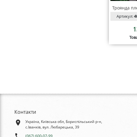
Троянда пл
Артикул:
4
1
Тов
Контакти
place
Україна, Київська обл, Бориспільський р-н,
с.Іванків, вул. Любарецька, 39
phone
(067) 600-07-99