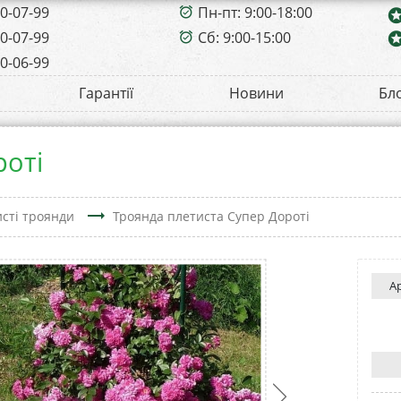
00-07-99
Пн-пт: 9:00-18:00
alarm_on
sta
00-07-99
Сб: 9:00-15:00
sta
alarm_on
00-06-99
Гарантії
Новини
Бл
роті
trending_flat
сті троянди
Троянда плетиста Супер Дороті
А