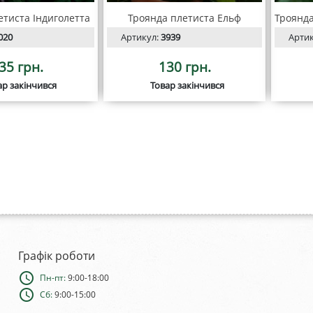
етиста Індиголетта
Троянда плетиста Ельф
020
Артикул:
3939
Арти
35 грн.
130 грн.
ар закінчився
Товар закінчився
Графік роботи
schedule
Пн-пт:
9:00-18:00
schedule
Сб:
9:00-15:00