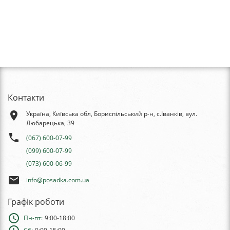
Контакти
place
Україна, Київська обл, Бориспільський р-н, с.Іванків, вул.
Любарецька, 39
phone
(067) 600-07-99
(099) 600-07-99
(073) 600-06-99
email
info@posadka.com.ua
Графік роботи
schedule
Пн-пт:
9:00-18:00