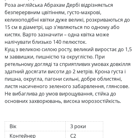
Роза англійська Абрахам Дербі відрізняється
безперервним цвітінням, густо-махрові,
келихоподібні квітки дуже великі, розкриваються до
15 см в діаметрі, що з'являються по одному або
кистях. Варто зазначити – одна квітка може
налічувати близько 140 пелюсток.
Кущ з великою силою росту, великий виростає до 1,5
м заввишки, пишністю та округлістю. При
ретельному догляді та сприятливих умовах довкілля
здатний досягати висоти до 2 метрів. Крона густа і
пишна, округла, пагони сильні, добре облистяні,
листя насиченого зеленого забарвлення, глянсове.
Не вибаглива до умов вирощування, стійка до
основних захворювань, висока морозостійкість.
Вік
3 роки
Контейнер
С2