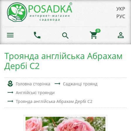
УКР
РУС
0
menu
phone
shopping_cart
person_outline
search
Троянда англійська Абрахам
Дербі С2
local_florist
trending_flat
Головна сторінка
Саджанці троянд
trending_flat
Англійські троянди
trending_flat
Троянда англійська Абрахам Дербі С2