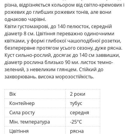
різна, відрізняється кольором від світло-кремових і
рожевих до глибших рожевих тонів, але вони
однаково чарівні.
Квіти густомахрові, до 140 пелюсток, середній
діаметр 8 см. Цвітіння переважно одиночними
квітками, у формі глибокої чашоподібної розетки,
безперервне протягом усього сезону, дуже рясна.
Куст сильно-рослий, досягає до 140 см заввишки,
діаметр рослина близько 90 ми. листок темно-
зелений, з невеликим глянцем. Стійкий до
захворювань. висока морозостійкість.
Вік
2 роки
Контейнер
тубус
Сила росту
середня
Мін. температура
-25°C
Цвітіння
рясна