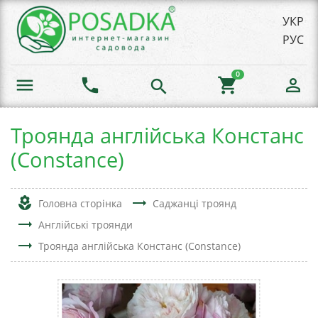
УКР
РУС
0
menu
phone
shopping_cart
person_outline
search
Троянда англійська Констанс
(Constance)
local_florist
trending_flat
Головна сторінка
Саджанці троянд
trending_flat
Англійські троянди
trending_flat
Троянда англійська Констанс (Constance)