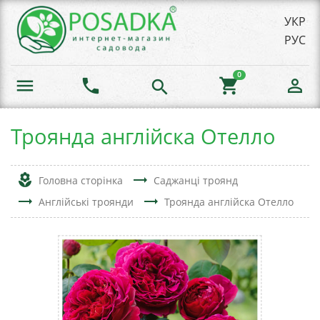
УКР
РУС
0
menu
phone
shopping_cart
person_outline
search
Троянда англійска Отелло
local_florist
trending_flat
Головна сторінка
Саджанці троянд
trending_flat
trending_flat
Англійські троянди
Троянда англійска Отелло