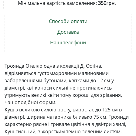
Мінімальна вартість замовлення:
350грн.
Способи оплати
Доставка
Наші телефони
Троянда Отелло одна з колекції Д. Остіна,
відрізняється густомахровими малиновими
забарвленнями бутонами, квітками до 12 см у
діаметрі, квітконоси сильні не прогинаючись
утримують великі квіти тому хороші для зрізання,
чашоподібної форми.
Кущ з великою силою росту, виростає до 125 см в
діаметрі, ширина чагарника близько 75 см. Троянди
характерно рясне і тривале цвітіння в дві-три хвилі,
Кущ сильний, з жорстким темно-зеленим листям.