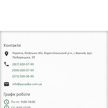
Контакти
place
Україна, Київська обл, Бориспільський р-н, с.Іванків, вул.
Любарецька, 39
phone
(067) 600-07-99
(099) 600-07-99
(073) 600-06-99
email
info@posadka.com.ua
Графік роботи
schedule
Пн-пт:
9:00-18:00
schedule
Сб:
9:00-15:00