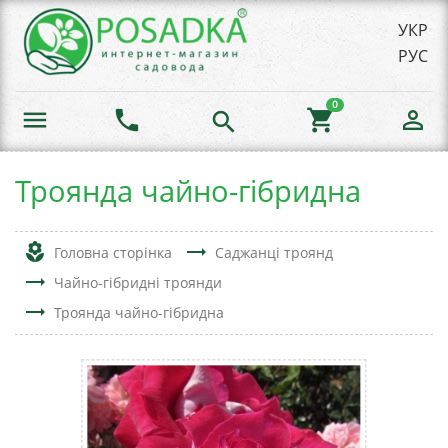
УКР
РУС
0
menu
phone
shopping_cart
person_outline
search
Троянда чайно-гібридна
local_florist
trending_flat
Головна сторінка
Саджанці троянд
trending_flat
Чайно-гібридні троянди
trending_flat
Троянда чайно-гібридна