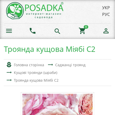
УКР
РУС
0
menu
phone
shopping_cart
person_outline
search
Троянда кущова Міябі С2
local_florist
trending_flat
Головна сторінка
Саджанці троянд
trending_flat
Кущові троянди (шраби)
trending_flat
Троянда кущова Міябі С2