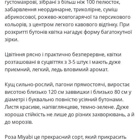
густомахрові, зібрані з більш ніж 100 пелюсток,
забарвлення неординарне, триколірне, суміш
абрикосової, рожево-жовтогарячої та персикового
кольорів, з центром легкого кавового відтінку. При
розкритті бутонів квітка нагадує форму багатокутної
зірки.
Цвітіння рясно і практично безперервне, квітки
розташовані в суцвіттях з 3-5 штук і мають дуже
приємний, легкий, ледь вловимий аромат.
Кущ сильно-рослий, пагони прямостоячі, виростає
висотою близько 120 см заввишки і близько 80 см у
діаметрі і буквально повністю усіяний бутонами.
Листя красиве, напівглянцеве, темно-зелене. Дуже
хороша стійкість не лише до різних захворювань, а й
до морозів.
Роза Miyabi це прекрасний сорт, який прикрасить