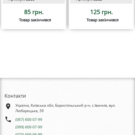
85 грн.
125 грн.
Товар закінчився
Товар закінчився
Контакти
place
Україна, Київська обл, Бориспільський р-н, с.Іванків, вул.
Любарецька, 39
phone
(067) 600-07-99
(099) 600-07-99
(073) 600-06-99