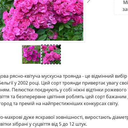
Мі
за
дова рясно-квітуча мускусна троянда - це відмінний вибір
 Бельгії у 2002 році. Цей сорт троянди привертає увагу 
ням. Пелюстки поєднують у собі ніжні відтінки рожевог
віття та безперервне цвітіння роблять цей сорт бажаним
агород та премій на найпрестижніших конкурсах світу.
то-махрові дуже яскравої зовнішності, виростають діамет
вітки зібрані у суцвіття від 5 до 12 штук.