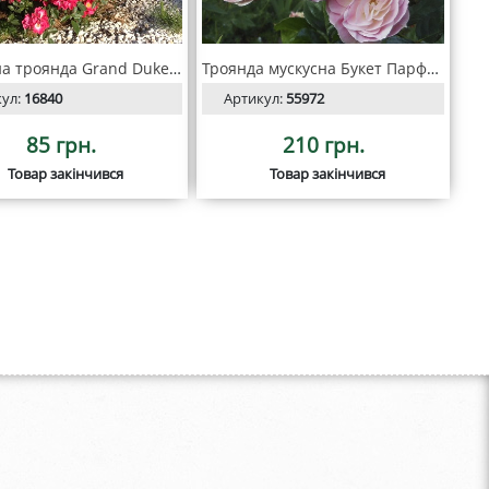
Мускусна троянда Grand Duke Jean
Троянда мускусна Букет Парфе (Bouquet Parfait) С2
кул:
16840
Артикул:
55972
85 грн.
210 грн.
Товар закінчився
Товар закінчився