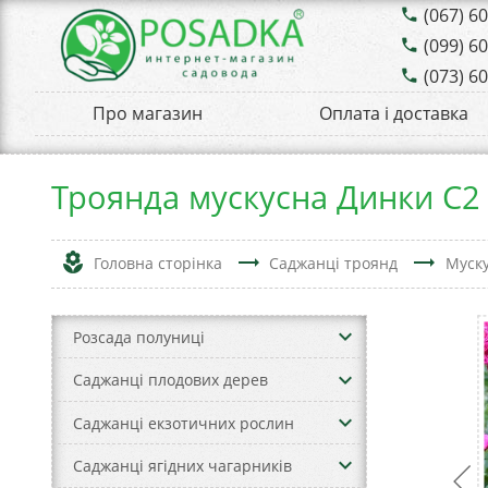
(067) 6
phone
(099) 6
phone
(073) 6
phone
Про магазин
Оплата і доставка
Троянда мускусна Динки С2
local_florist
trending_flat
trending_flat
Головна сторінка
Саджанці троянд
Муску
keyboard_arrow_down
Розсада полуниці
keyboard_arrow_down
Саджанці плодових дерев
keyboard_arrow_down
Саджанці екзотичних рослин
keyboard_arrow_down
Саджанці ягідних чагарників