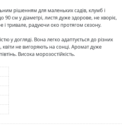
ьним рішенням для маленьких садів, клумб і
о 90 см у діаметрі, листя дуже здорове, не хворіє,
е і тривале, радуючи око протягом сезону.
стю у догляді. Вона легко адаптується до різних
в, квіти не вигоряють на сонці. Аромат дуже
півтінь. Висока морозостійкість.