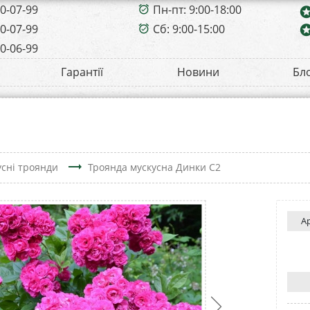
00-07-99
Пн-пт: 9:00-18:00
alarm_on
sta
00-07-99
Сб: 9:00-15:00
sta
alarm_on
00-06-99
Гарантії
Новини
Бл
trending_flat
сні троянди
Троянда мускусна Динки С2
А