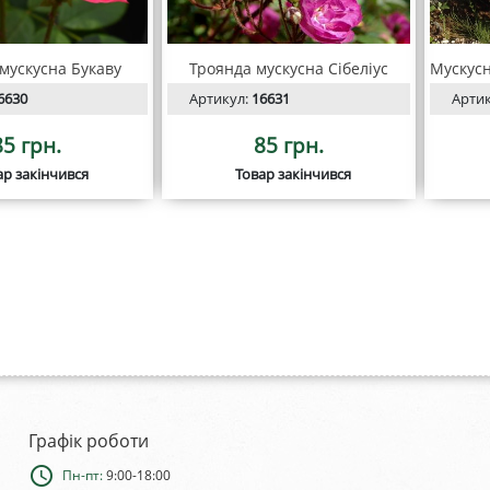
мускусна Букаву
Троянда мускусна Сібеліус
6630
Артикул:
16631
Арти
85 грн.
85 грн.
ар закінчився
Товар закінчився
Графік роботи
schedule
Пн-пт:
9:00-18:00