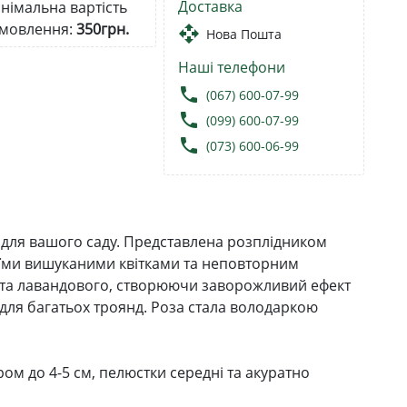
Доставка
німальна вартість
мовлення:
350грн.
open_with
Нова Пошта
Наші телефони
local_phone
(067) 600-07-99
local_phone
(099) 600-07-99
local_phone
(073) 600-06-99
 для вашого саду. Представлена ​​розплідником
своїми вишуканими квітками та неповторним
о та лавандового, створюючи заворожливий ефект
 для багатьох троянд. Роза стала володаркою
ром до 4-5 см, пелюстки середні та акуратно