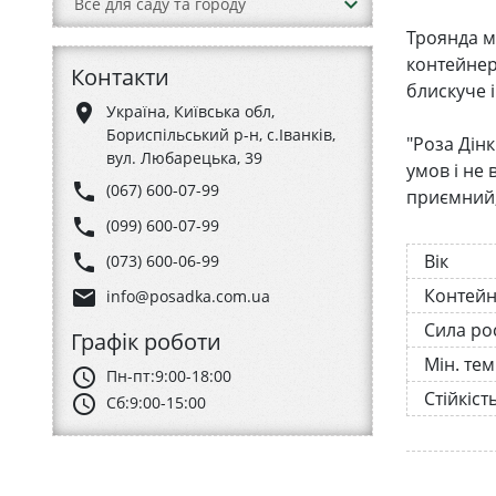
keyboard_arrow_down
Все для саду та городу
Троянда м
контейнері
Контакти
блискуче 
place
Україна, Київська обл,
Бориспільський р-н, с.Іванків,
"Роза Дінк
вул. Любарецька, 39
умов і не 
phone
(067) 600-07-99
приємний, 
phone
(099) 600-07-99
phone
Вік
(073) 600-06-99
Контей
email
info@posadka.com.ua
Сила ро
Графік роботи
Мін. те
schedule
Пн-пт:
9:00-18:00
Стійкіст
schedule
Сб:
9:00-15:00