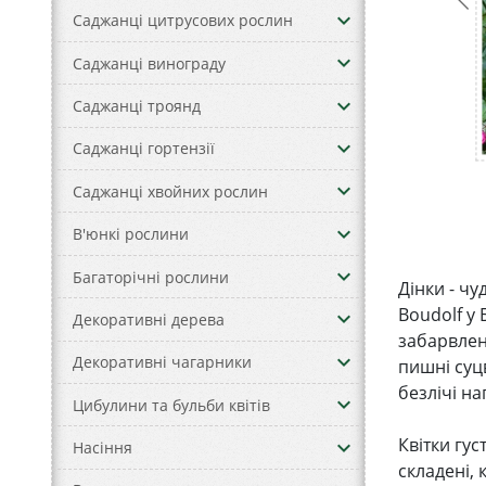
keyboard_arrow_down
Саджанці цитрусових рослин
keyboard_arrow_down
Саджанці винограду
keyboard_arrow_down
Саджанці троянд
keyboard_arrow_down
Саджанці гортензії
keyboard_arrow_down
Саджанці хвойних рослин
keyboard_arrow_down
В'юнкі рослини
keyboard_arrow_down
Багаторічні рослини
Дінки - чу
Boudolf у
keyboard_arrow_down
Декоративні дерева
забарвлен
keyboard_arrow_down
Декоративні чагарники
пишні суц
безлічі н
keyboard_arrow_down
Цибулини та бульби квітів
Квітки гус
keyboard_arrow_down
Насіння
складені, к