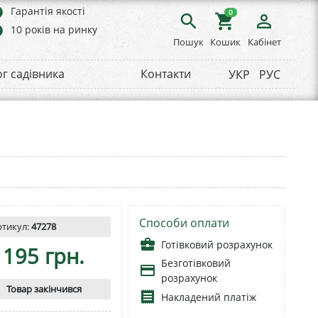
rs
Гарантія якості
0
search
shopping_cart
person_outline
rs
10 років на ринку
Пошук
Кошик
Кабінет
ог садівника
Контакти
УКР
РУС
Способи оплати
ртикул:
47278
business_center
Готівковий розрахунок
195 грн.
Безготівковий
payment
розрахунок
Товар закінчився
receipt
Накладений платіж