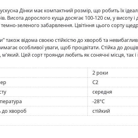
ускусна Дінки має компактний розмір, що робить їх ідеал
в. Висота дорослого куща досягає 100-120 см, у висоту і д
і темно-зеленого забарвлення. Цвітіння цього сорту щедр
и" також відома своєю стійкістю до хвороб та невибагливі
вимагає особливої ​​уваги, щоб процвітати. Стійка до дощі
м'який. Цей сорт троянди любить як сонячні місця, так і 
2 роки
нер
С2
сту
середня
мпература
-28°C
ь до хвороб
стійкий