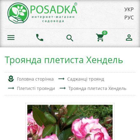
УКР
РУС
0
menu
phone
shopping_cart
person_outline
search
Троянда плетиста Хендель
local_florist
trending_flat
Головна сторінка
Саджанці троянд
trending_flat
trending_flat
Плетисті троянди
Троянда плетиста Хендель