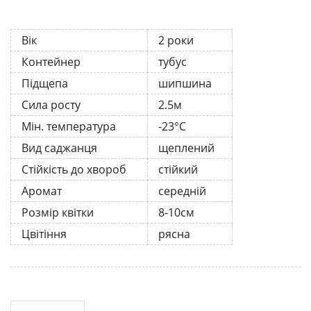
Вік
2 роки
Контейнер
тубус
Підщепа
шипшина
Сила росту
2.5м
Мін. температура
-23°C
Вид саджанця
щеплений
Стійкість до хвороб
стійкий
Аромат
середній
Розмір квітки
8-10см
Цвітіння
рясна